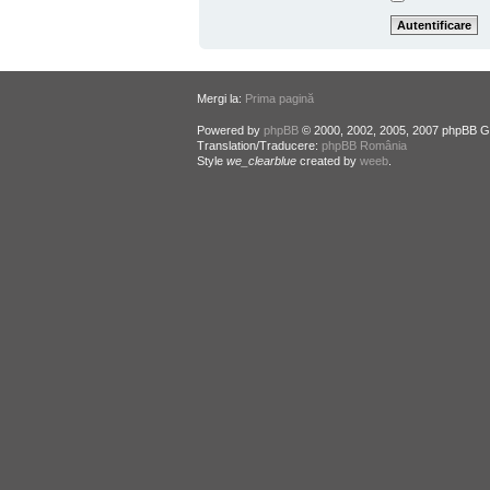
Mergi la:
Prima pagină
Powered by
phpBB
© 2000, 2002, 2005, 2007 phpBB G
Translation/Traducere:
phpBB România
Style
we_clearblue
created by
weeb
.