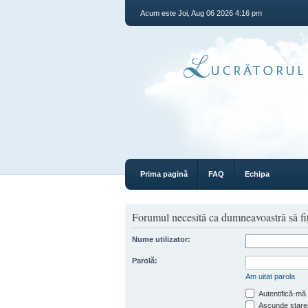
Acum este Joi, Aug 06 2026 4:16 pm
Prima pagină
FAQ
Echipa
Forumul necesită ca dumneavoastră să fiţi 
Nume utilizator:
Parolă:
Am uitat parola
Autentifică-mă 
Ascunde starea