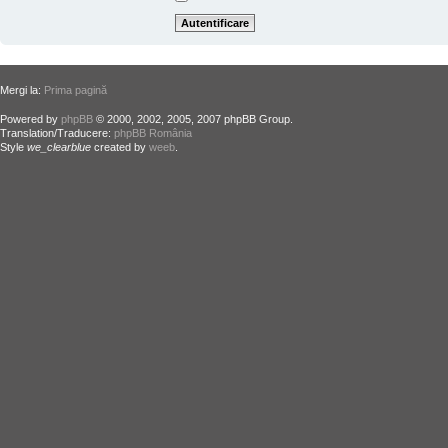
Mergi la:
Prima pagină
Powered by
phpBB
© 2000, 2002, 2005, 2007 phpBB Group.
Translation/Traducere:
phpBB România
Style
we_clearblue
created by
weeb
.