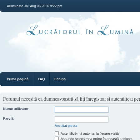
Acum este Joi, Aug 06 2026 9:22 pm
Prima pagină
FAQ
Echipa
Forumul necesită ca dumneavoastră să fiţi înregistrat şi autentificat pen
Nume utilizator:
Parolă:
Am uitat parola
Autentifică-mă automat la fiecare vizită
Ascunde starea mea online în această sesiune