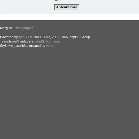
Mergi la:
Prima pagină
Powered by
phpBB
© 2000, 2002, 2005, 2007 phpBB Group.
Translation/Traducere:
phpBB România
Style
we_clearblue
created by
weeb
.