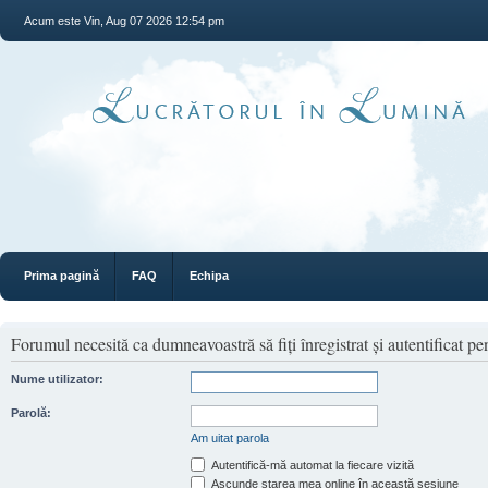
Acum este Vin, Aug 07 2026 12:54 pm
Prima pagină
FAQ
Echipa
Forumul necesită ca dumneavoastră să fiţi înregistrat şi autentificat pen
Nume utilizator:
Parolă:
Am uitat parola
Autentifică-mă automat la fiecare vizită
Ascunde starea mea online în această sesiune