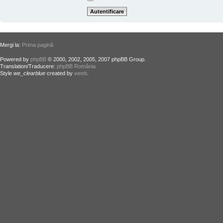
Mergi la:
Prima pagină
Powered by
phpBB
© 2000, 2002, 2005, 2007 phpBB Group.
Translation/Traducere:
phpBB România
Style
we_clearblue
created by
weeb
.