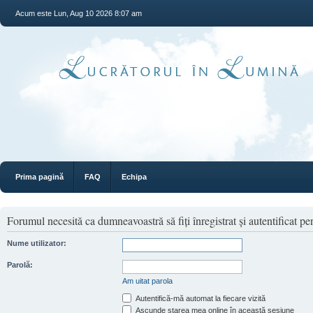
Acum este Lun, Aug 10 2026 8:07 am
Prima pagină
FAQ
Echipa
Forumul necesită ca dumneavoastră să fiţi înregistrat şi autentificat pen
Nume utilizator:
Parolă:
Am uitat parola
Autentifică-mă automat la fiecare vizită
Ascunde starea mea online în această sesiune