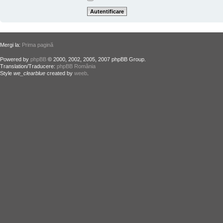
Mergi la:
Prima pagină
Powered by
phpBB
© 2000, 2002, 2005, 2007 phpBB Group.
Translation/Traducere:
phpBB România
Style
we_clearblue
created by
weeb
.