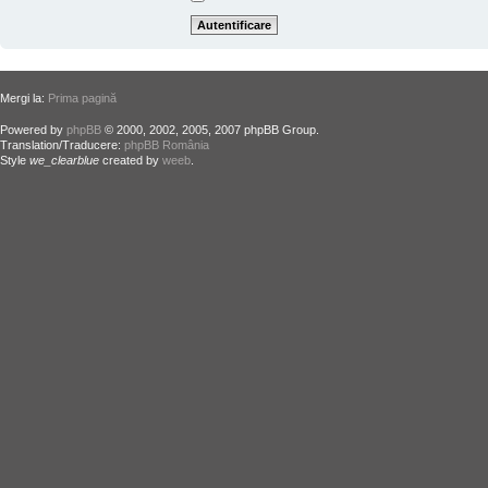
Mergi la:
Prima pagină
Powered by
phpBB
© 2000, 2002, 2005, 2007 phpBB Group.
Translation/Traducere:
phpBB România
Style
we_clearblue
created by
weeb
.