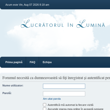
Acum este Vin, Aug 07 2026 8:18 am
Prima pagină
FAQ
Echipa
Forumul necesită ca dumneavoastră să fiţi înregistrat şi autentificat pen
Nume utilizator:
Parolă:
Am uitat parola
Autentifică-mă automat la fiecare vizită
Ascunde starea mea online în această sesiune