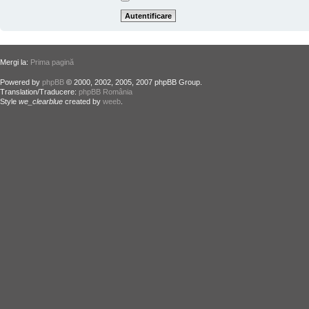
Mergi la:
Prima pagină
Powered by
phpBB
© 2000, 2002, 2005, 2007 phpBB Group.
Translation/Traducere:
phpBB România
Style
we_clearblue
created by
weeb
.