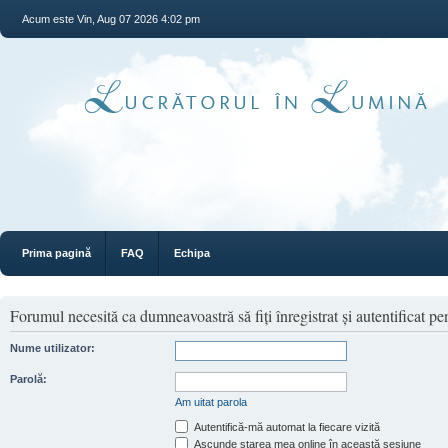
Acum este Vin, Aug 07 2026 4:02 pm
Prima pagină
FAQ
Echipa
Forumul necesită ca dumneavoastră să fiţi înregistrat şi autentificat pen
Nume utilizator:
Parolă:
Am uitat parola
Autentifică-mă automat la fiecare vizită
Ascunde starea mea online în această sesiune