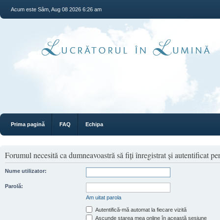
Acum este Sâm, Aug 08 2026 6:26 am
Prima pagină
FAQ
Echipa
Forumul necesită ca dumneavoastră să fiţi înregistrat şi autentificat pen
Nume utilizator:
Parolă:
Am uitat parola
Autentifică-mă automat la fiecare vizită
Ascunde starea mea online în această sesiune