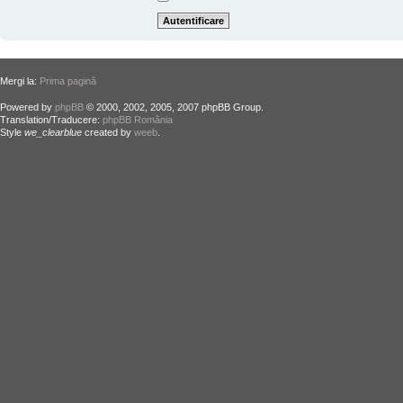
Mergi la:
Prima pagină
Powered by
phpBB
© 2000, 2002, 2005, 2007 phpBB Group.
Translation/Traducere:
phpBB România
Style
we_clearblue
created by
weeb
.