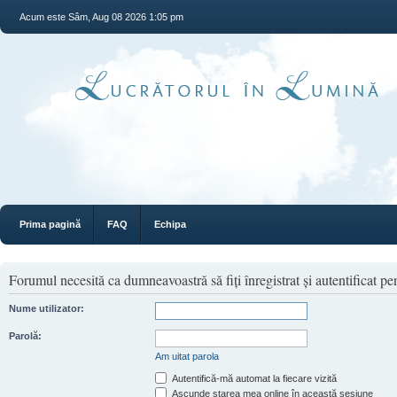
Acum este Sâm, Aug 08 2026 1:05 pm
Prima pagină
FAQ
Echipa
Forumul necesită ca dumneavoastră să fiţi înregistrat şi autentificat pen
Nume utilizator:
Parolă:
Am uitat parola
Autentifică-mă automat la fiecare vizită
Ascunde starea mea online în această sesiune