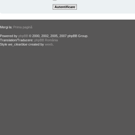
Mergi la:
Prima pagină
Powered by
phpBB
© 2000, 2002, 2005, 2007 phpBB Group.
Translation/Traducere:
phpBB România
Style
we_clearblue
created by
weeb
.