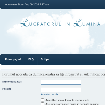
Acum este Dum, Aug 09 2026 7:17 am
Prima pagină
FAQ
Echipa
Forumul necesită ca dumneavoastră să fiţi înregistrat şi autentificat pen
Nume utilizator:
Parolă:
Am uitat parola
Autentifică-mă automat la fiecare vizită
Ascunde starea mea online în această sesiune