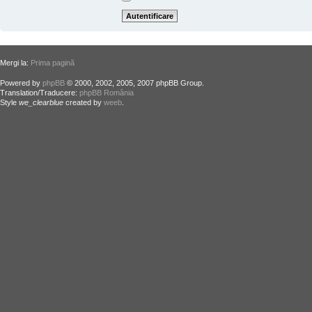
Mergi la:
Prima pagină
Powered by
phpBB
© 2000, 2002, 2005, 2007 phpBB Group.
Translation/Traducere:
phpBB România
Style
we_clearblue
created by
weeb
.