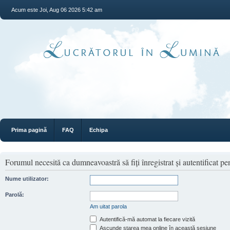
Acum este Joi, Aug 06 2026 5:42 am
Prima pagină
FAQ
Echipa
Forumul necesită ca dumneavoastră să fiţi înregistrat şi autentificat pen
Nume utilizator:
Parolă:
Am uitat parola
Autentifică-mă automat la fiecare vizită
Ascunde starea mea online în această sesiune