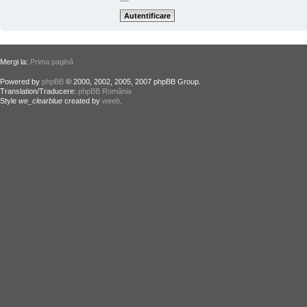
Mergi la:
Prima pagină
Powered by
phpBB
© 2000, 2002, 2005, 2007 phpBB Group.
Translation/Traducere:
phpBB România
Style
we_clearblue
created by
weeb
.