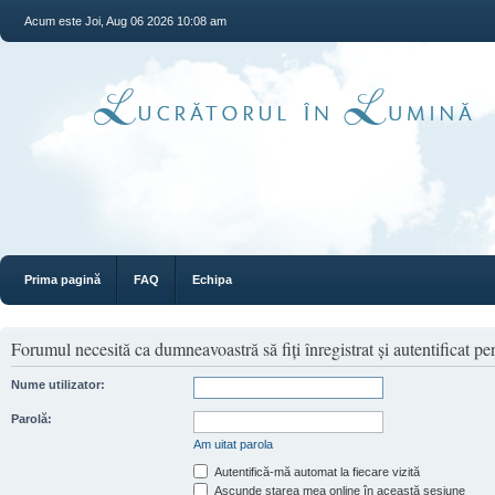
Acum este Joi, Aug 06 2026 10:08 am
Prima pagină
FAQ
Echipa
Forumul necesită ca dumneavoastră să fiţi înregistrat şi autentificat pen
Nume utilizator:
Parolă:
Am uitat parola
Autentifică-mă automat la fiecare vizită
Ascunde starea mea online în această sesiune