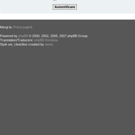
Mergi la:
Prima pagină
Powered by
phpBB
© 2000, 2002, 2005, 2007 phpBB Group.
Translation/Traducere:
phpBB România
Style
we_clearblue
created by
weeb
.