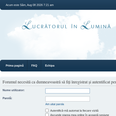
Acum este Sâm, Aug 08 2026 7:21 am
Prima pagină
FAQ
Echipa
Forumul necesită ca dumneavoastră să fiţi înregistrat şi autentificat pen
Nume utilizator:
Parolă:
Am uitat parola
Autentifică-mă automat la fiecare vizită
Ascunde starea mea online în această sesiune