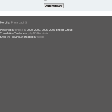
Mergi la:
Prima pagină
Powered by
phpBB
© 2000, 2002, 2005, 2007 phpBB Group.
Translation/Traducere:
phpBB România
Style
we_clearblue
created by
weeb
.