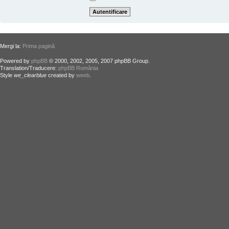
Mergi la:
Prima pagină
Powered by
phpBB
© 2000, 2002, 2005, 2007 phpBB Group.
Translation/Traducere:
phpBB România
Style
we_clearblue
created by
weeb
.