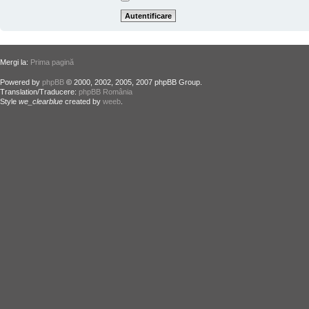
Mergi la:
Prima pagină
Powered by
phpBB
© 2000, 2002, 2005, 2007 phpBB Group.
Translation/Traducere:
phpBB România
Style
we_clearblue
created by
weeb
.