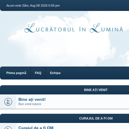
Acum este Sâm, Aug 08 2026 6:59 pm
Prima pagină
FAQ
Echipa
BINE AȚI VENIT
Bine ați venit!
Bun venit tuturor
CURAJUL DE A FI OM
Curajul de a fi OM