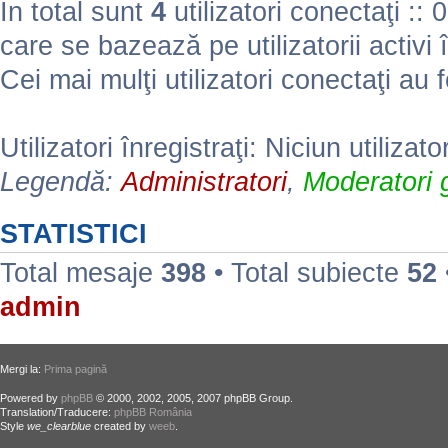
În total sunt
4
utilizatori conectaţi :: 0 
care se bazează pe utilizatorii activi 
Cei mai mulţi utilizatori conectaţi au 
Utilizatori înregistraţi: Niciun utilizato
Legendă:
Administratori
,
Moderatori g
STATISTICI
Total mesaje
398
• Total subiecte
52
admin
Mergi la:
Prima pagină
Powered by
phpBB
© 2000, 2002, 2005, 2007 phpBB Group.
Translation/Traducere:
phpBB România
Style
we_clearblue
created by
weeb
.