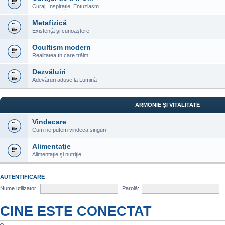
Curaj, Inspirație, Entuziasm
Metafizică
Existență și cunoaștere
Ocultism modern
Realitatea în care trăim
Dezvăluiri
Adevăruri aduse la Lumină
ARMONIE ȘI VITALITATE
Vindecare
Cum ne putem vindeca singuri
Alimentaţie
Alimentaţie şi nutriţie
AUTENTIFICARE
Nume utilizator:
Parolă:
CINE ESTE CONECTAT