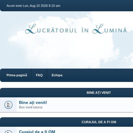
Acum este Lun, Aug 10 2026 8:10 am
Prima pagină
FAQ
Echipa
BINE AȚI VENIT
Bine ați venit!
Bun venit tuturor
CURAJUL DE A FI OM
Curajul de a fi OM