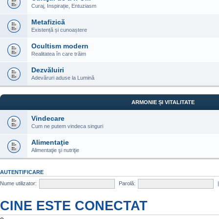
Curaj, Inspirație, Entuziasm
Metafizică
Existență și cunoaștere
Ocultism modern
Realitatea în care trăim
Dezvăluiri
Adevăruri aduse la Lumină
ARMONIE ȘI VITALITATE
Vindecare
Cum ne putem vindeca singuri
Alimentaţie
Alimentaţie şi nutriţie
AUTENTIFICARE
Nume utilizator:
Parolă:
CINE ESTE CONECTAT