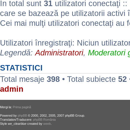
În total sunt
31
utilizatori conectaţi :: 
care se bazează pe utilizatorii activi 
Cei mai mulţi utilizatori conectaţi au 
Utilizatori înregistraţi: Niciun utilizato
Legendă:
Administratori
,
Moderatori g
STATISTICI
Total mesaje
398
• Total subiecte
52
admin
Mergi la:
Prima pagină
Powered by
phpBB
© 2000, 2002, 2005, 2007 phpBB Group.
Translation/Traducere:
phpBB România
Style
we_clearblue
created by
weeb
.