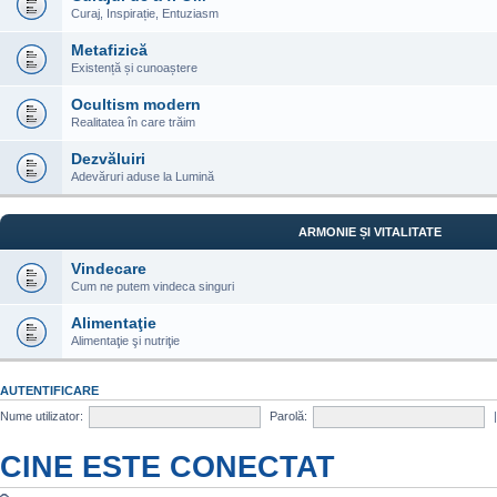
Curaj, Inspirație, Entuziasm
Metafizică
Existență și cunoaștere
Ocultism modern
Realitatea în care trăim
Dezvăluiri
Adevăruri aduse la Lumină
ARMONIE ȘI VITALITATE
Vindecare
Cum ne putem vindeca singuri
Alimentaţie
Alimentaţie şi nutriţie
AUTENTIFICARE
Nume utilizator:
Parolă:
CINE ESTE CONECTAT