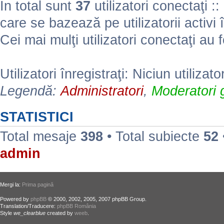
În total sunt
37
utilizatori conectaţi :: 
care se bazează pe utilizatorii activi 
Cei mai mulţi utilizatori conectaţi au 
Utilizatori înregistraţi: Niciun utilizato
Legendă:
Administratori
,
Moderatori g
STATISTICI
Total mesaje
398
• Total subiecte
52
admin
Mergi la:
Prima pagină
Powered by
phpBB
© 2000, 2002, 2005, 2007 phpBB Group.
Translation/Traducere:
phpBB România
Style
we_clearblue
created by
weeb
.