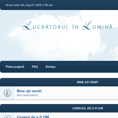
Acum este Vin, Aug 07 2026 1:36 am
Prima pagină
FAQ
Echipa
BINE AȚI VENIT
Bine ați venit!
Bun venit tuturor
CURAJUL DE A FI OM
Curajul de a fi OM