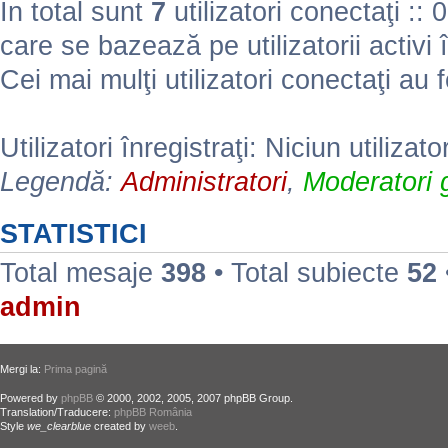
În total sunt
7
utilizatori conectaţi :: 0 
care se bazează pe utilizatorii activi 
Cei mai mulţi utilizatori conectaţi au 
Utilizatori înregistraţi: Niciun utilizato
Legendă:
Administratori
,
Moderatori g
STATISTICI
Total mesaje
398
• Total subiecte
52
admin
Mergi la:
Prima pagină
Powered by
phpBB
© 2000, 2002, 2005, 2007 phpBB Group.
Translation/Traducere:
phpBB România
Style
we_clearblue
created by
weeb
.