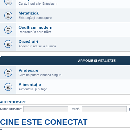
Curaj, Inspirație, Entuziasm
Metafizică
Existență și cunoaștere
Ocultism modern
Realitatea în care trăim
Dezvăluiri
Adevăruri aduse la Lumină
ARMONIE ȘI VITALITATE
Vindecare
Cum ne putem vindeca singuri
Alimentaţie
Alimentaţie şi nutriţie
AUTENTIFICARE
Nume utilizator:
Parolă:
CINE ESTE CONECTAT