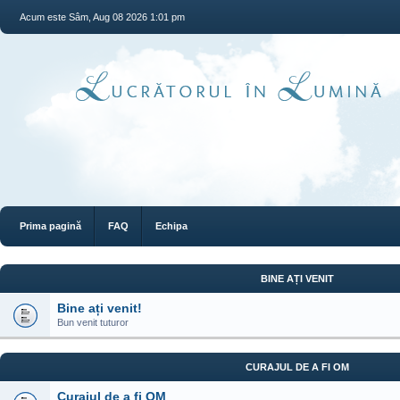
Acum este Sâm, Aug 08 2026 1:01 pm
Prima pagină
FAQ
Echipa
BINE AȚI VENIT
Bine ați venit!
Bun venit tuturor
CURAJUL DE A FI OM
Curajul de a fi OM