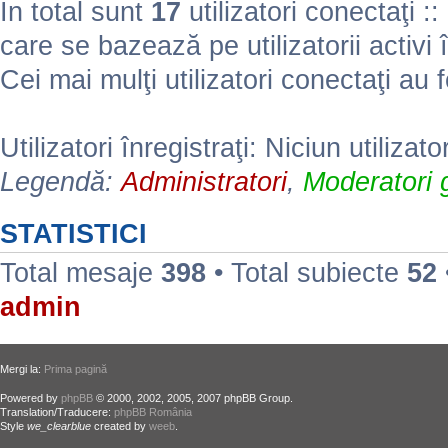
În total sunt
17
utilizatori conectaţi :: 
care se bazează pe utilizatorii activi 
Cei mai mulţi utilizatori conectaţi au 
Utilizatori înregistraţi: Niciun utilizato
Legendă:
Administratori
,
Moderatori g
STATISTICI
Total mesaje
398
• Total subiecte
52
admin
Mergi la:
Prima pagină
Powered by
phpBB
© 2000, 2002, 2005, 2007 phpBB Group.
Translation/Traducere:
phpBB România
Style
we_clearblue
created by
weeb
.