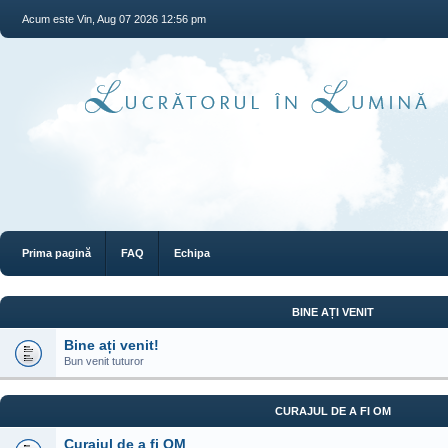
Acum este Vin, Aug 07 2026 12:56 pm
Prima pagină
FAQ
Echipa
BINE AȚI VENIT
Bine ați venit!
Bun venit tuturor
CURAJUL DE A FI OM
Curajul de a fi OM