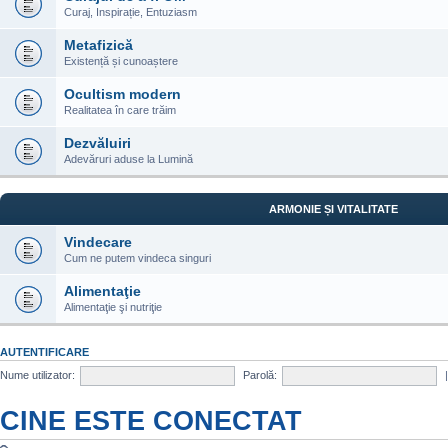
Curaj, Inspirație, Entuziasm
Metafizică
Existență și cunoaștere
Ocultism modern
Realitatea în care trăim
Dezvăluiri
Adevăruri aduse la Lumină
ARMONIE ȘI VITALITATE
Vindecare
Cum ne putem vindeca singuri
Alimentaţie
Alimentaţie şi nutriţie
AUTENTIFICARE
Nume utilizator:
Parolă:
CINE ESTE CONECTAT