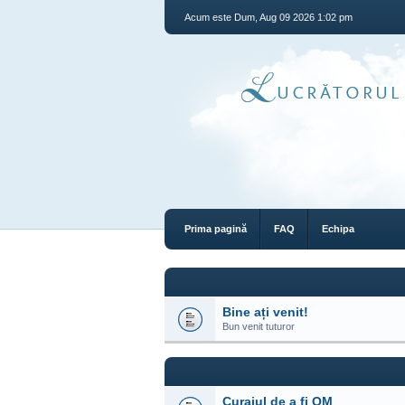
Acum este Dum, Aug 09 2026 1:02 pm
Prima pagină
FAQ
Echipa
Bine ați venit!
Bun venit tuturor
Curajul de a fi OM