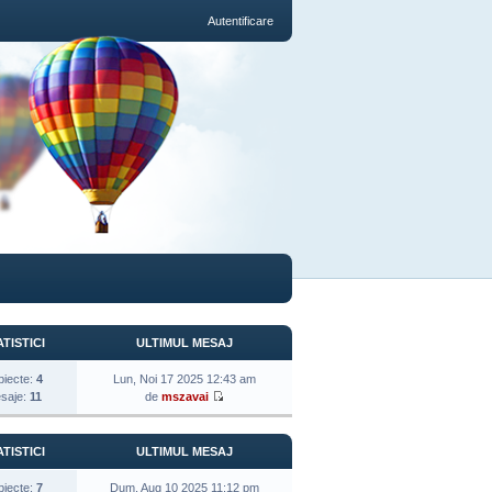
Autentificare
TISTICI
ULTIMUL MESAJ
biecte:
4
Lun, Noi 17 2025 12:43 am
saje:
11
de
mszavai
TISTICI
ULTIMUL MESAJ
biecte:
7
Dum, Aug 10 2025 11:12 pm