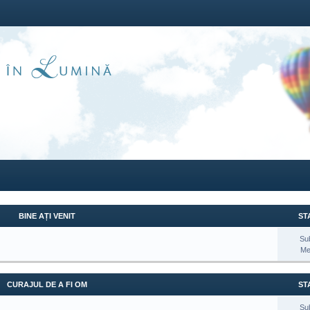
BINE AȚI VENIT
STA
Su
Me
CURAJUL DE A FI OM
STA
Su