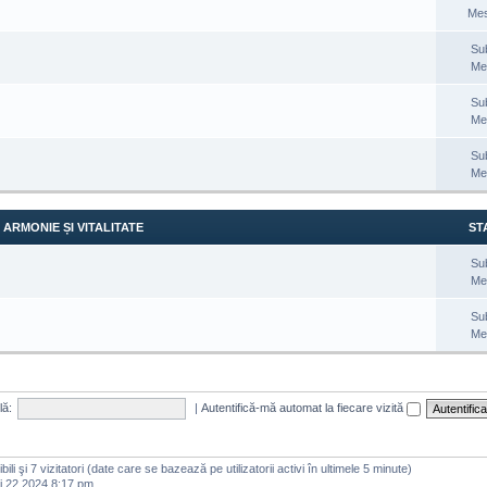
Mes
Su
Me
Su
Me
Su
Me
ARMONIE ȘI VITALITATE
STA
Su
Me
Su
Me
lă:
|
Autentifică-mă automat la fiecare vizită
zibili şi 7 vizitatori (date care se bazează pe utilizatorii activi în ultimele 5 minute)
i 22 2024 8:17 pm