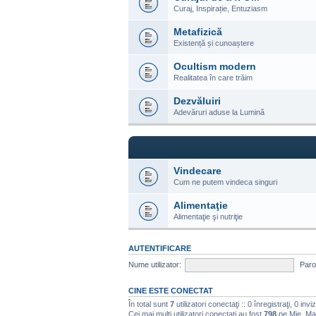
Curaj, Inspirație, Entuziasm
Metafizică
Existență și cunoaștere
Ocultism modern
Realitatea în care trăim
Dezvăluiri
Adevăruri aduse la Lumină
Vindecare
Cum ne putem vindeca singuri
Alimentaţie
Alimentaţie şi nutriţie
AUTENTIFICARE
Nume utilizator:
Paro
CINE ESTE CONECTAT
În total sunt
7
utilizatori conectaţi :: 0 înregistraţi, 0 invi
Cei mai mulţi utilizatori conectaţi au fost
798
pe Mie, Ma