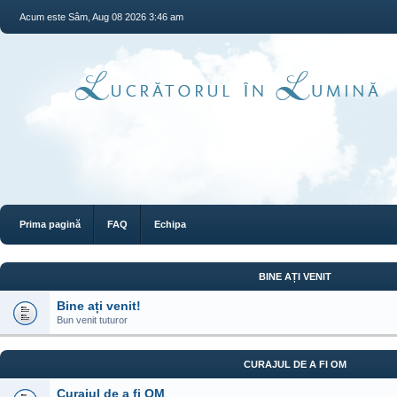
Acum este Sâm, Aug 08 2026 3:46 am
Prima pagină
FAQ
Echipa
BINE AȚI VENIT
Bine ați venit!
Bun venit tuturor
CURAJUL DE A FI OM
Curajul de a fi OM