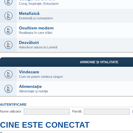
Curaj, Inspirație, Entuziasm
Metafizică
Existență și cunoaștere
Ocultism modern
Realitatea în care trăim
Dezvăluiri
Adevăruri aduse la Lumină
ARMONIE ȘI VITALITATE
Vindecare
Cum ne putem vindeca singuri
Alimentaţie
Alimentaţie şi nutriţie
AUTENTIFICARE
Nume utilizator:
Parolă:
CINE ESTE CONECTAT