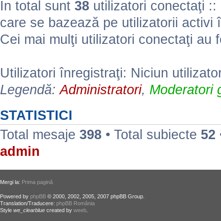
În total sunt
38
utilizatori conectaţi :: 
care se bazează pe utilizatorii activi 
Cei mai mulţi utilizatori conectaţi au 
Utilizatori înregistraţi: Niciun utilizato
Legendă:
Administratori
,
Moderatori g
STATISTICI
Total mesaje
398
• Total subiecte
52
admin
Mergi la:
Prima pagină
Powered by
phpBB
© 2000, 2002, 2005, 2007 phpBB Group.
Translation/Traducere:
phpBB România
Style
we_clearblue
created by
weeb
.