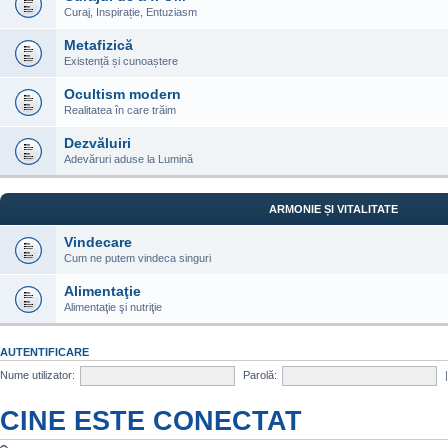
Curaj, Inspirație, Entuziasm
Metafizică
Existență și cunoaștere
Ocultism modern
Realitatea în care trăim
Dezvăluiri
Adevăruri aduse la Lumină
ARMONIE ȘI VITALITATE
Vindecare
Cum ne putem vindeca singuri
Alimentaţie
Alimentaţie şi nutriţie
AUTENTIFICARE
Nume utilizator:
Parolă:
CINE ESTE CONECTAT