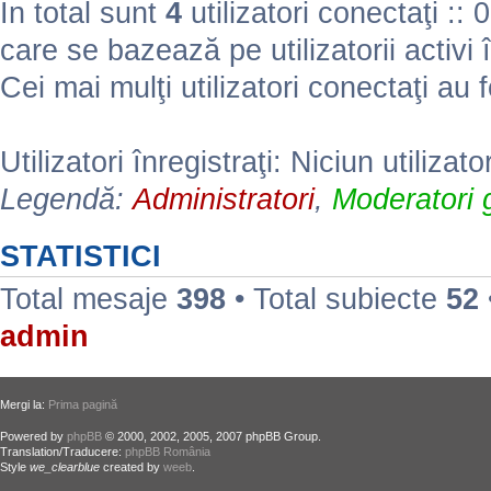
În total sunt
4
utilizatori conectaţi :: 0 
care se bazează pe utilizatorii activi 
Cei mai mulţi utilizatori conectaţi au 
Utilizatori înregistraţi: Niciun utilizato
Legendă:
Administratori
,
Moderatori g
STATISTICI
Total mesaje
398
• Total subiecte
52
admin
Mergi la:
Prima pagină
Powered by
phpBB
© 2000, 2002, 2005, 2007 phpBB Group.
Translation/Traducere:
phpBB România
Style
we_clearblue
created by
weeb
.