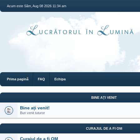
Acum este Sâm, Aug 08 2026 11:34 am
Prima pagină
FAQ
Echipa
BINE AȚI VENIT
Bine ați venit!
Bun venit tuturor
CURAJUL DE A FI OM
Curajul de a fi OM