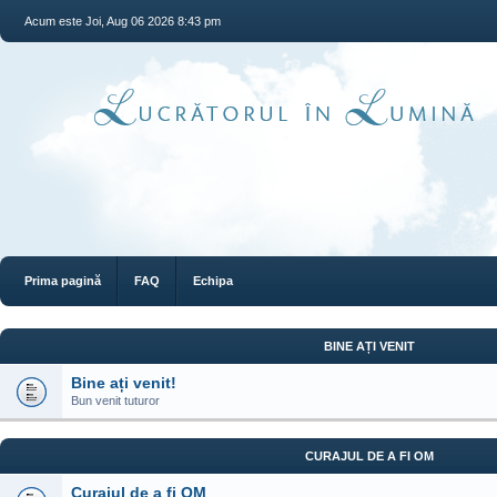
Acum este Joi, Aug 06 2026 8:43 pm
Prima pagină
FAQ
Echipa
BINE AȚI VENIT
Bine ați venit!
Bun venit tuturor
CURAJUL DE A FI OM
Curajul de a fi OM