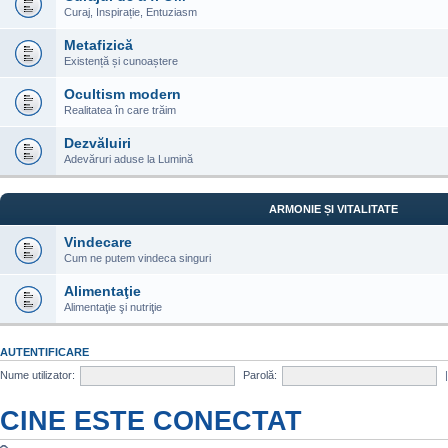
Curaj, Inspirație, Entuziasm
Metafizică
Existență și cunoaștere
Ocultism modern
Realitatea în care trăim
Dezvăluiri
Adevăruri aduse la Lumină
ARMONIE ȘI VITALITATE
Vindecare
Cum ne putem vindeca singuri
Alimentaţie
Alimentaţie şi nutriţie
AUTENTIFICARE
Nume utilizator:
Parolă:
CINE ESTE CONECTAT