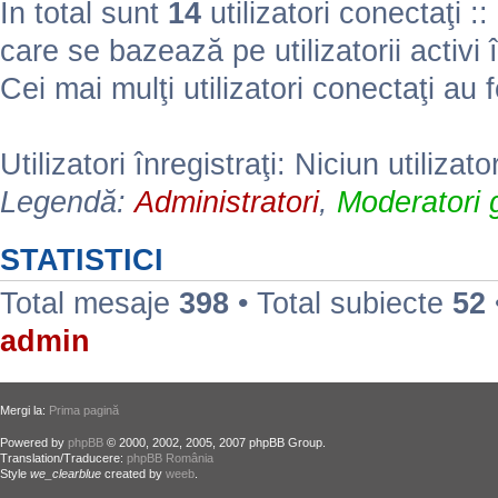
În total sunt
14
utilizatori conectaţi :: 
care se bazează pe utilizatorii activi 
Cei mai mulţi utilizatori conectaţi au 
Utilizatori înregistraţi: Niciun utilizato
Legendă:
Administratori
,
Moderatori g
STATISTICI
Total mesaje
398
• Total subiecte
52
admin
Mergi la:
Prima pagină
Powered by
phpBB
© 2000, 2002, 2005, 2007 phpBB Group.
Translation/Traducere:
phpBB România
Style
we_clearblue
created by
weeb
.