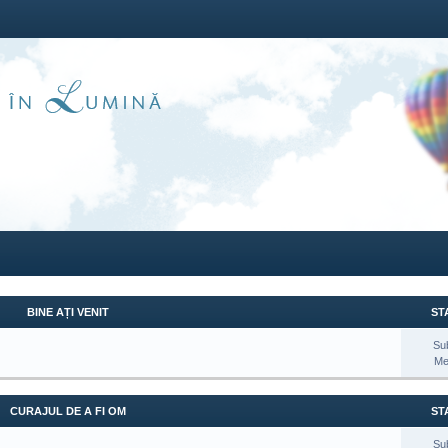
BINE AȚI VENIT
STA
Su
Me
CURAJUL DE A FI OM
STA
Su