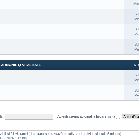
Mes
Su
Me
Su
Me
Su
Me
ARMONIE ȘI VITALITATE
STA
Su
Me
Su
Me
lă:
|
Autentifică-mă automat la fiecare vizită
vizibili şi 21 vizitatori (date care se bazează pe utilizatorii activi în ultimele 5 minute)
i 22 2024 8:17 pm