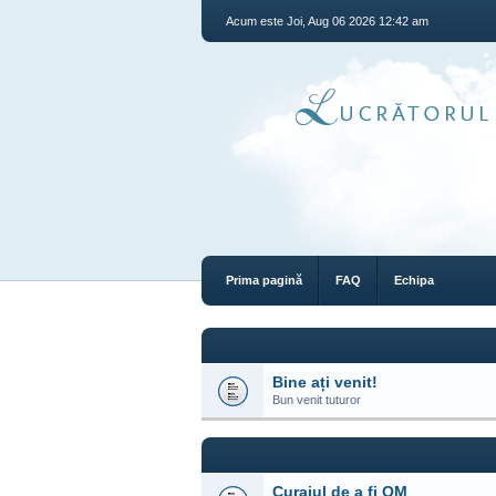
Acum este Joi, Aug 06 2026 12:42 am
Prima pagină
FAQ
Echipa
Bine ați venit!
Bun venit tuturor
Curajul de a fi OM