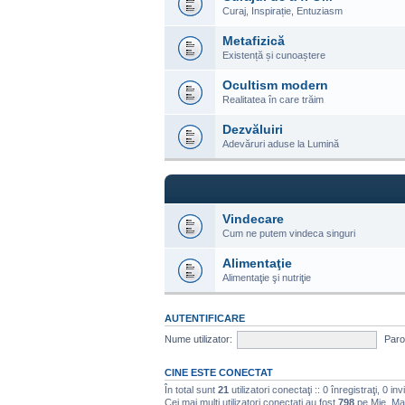
Curaj, Inspirație, Entuziasm
Metafizică
Existență și cunoaștere
Ocultism modern
Realitatea în care trăim
Dezvăluiri
Adevăruri aduse la Lumină
Vindecare
Cum ne putem vindeca singuri
Alimentaţie
Alimentaţie şi nutriţie
AUTENTIFICARE
Nume utilizator:
Paro
CINE ESTE CONECTAT
În total sunt
21
utilizatori conectaţi :: 0 înregistraţi, 0 in
Cei mai mulţi utilizatori conectaţi au fost
798
pe Mie, Ma