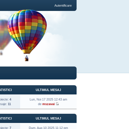
Autentificare
TISTICI
ULTIMUL MESAJ
biecte:
4
Lun, Noi 17 2025 12:43 am
saje:
11
de
mszavai
TISTICI
ULTIMUL MESAJ
biecte:
7
Dum, Aug 10 2025 11:12 pm