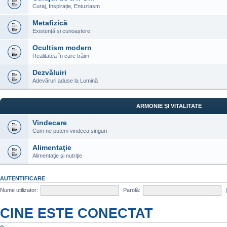
Curaj, Inspirație, Entuziasm
Metafizică
Existență și cunoaștere
Ocultism modern
Realitatea în care trăim
Dezvăluiri
Adevăruri aduse la Lumină
ARMONIE ȘI VITALITATE
Vindecare
Cum ne putem vindeca singuri
Alimentaţie
Alimentaţie şi nutriţie
AUTENTIFICARE
Nume utilizator:
Parolă:
CINE ESTE CONECTAT