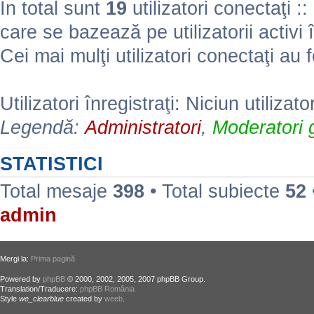
În total sunt
19
utilizatori conectaţi :: 
care se bazează pe utilizatorii activi 
Cei mai mulţi utilizatori conectaţi au 
Utilizatori înregistraţi: Niciun utilizato
Legendă:
Administratori
,
Moderatori g
STATISTICI
Total mesaje
398
• Total subiecte
52
admin
Mergi la:
Prima pagină
Powered by
phpBB
© 2000, 2002, 2005, 2007 phpBB Group.
Translation/Traducere:
phpBB România
Style
we_clearblue
created by
weeb
.