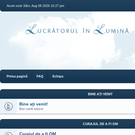
Acum este Sâm, Aug 08 2026 10:27 pm
Prima pagină
FAQ
Echipa
BINE AȚI VENIT
Bine ați venit!
Bun venit tuturor
CURAJUL DE A FI OM
Curajul de a fi OM