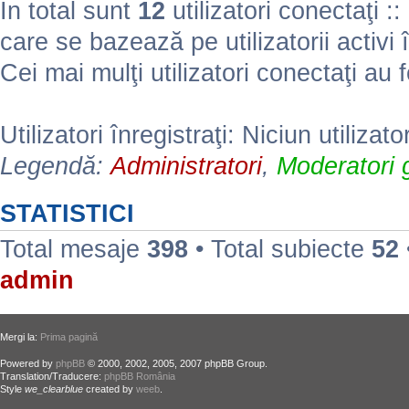
În total sunt
12
utilizatori conectaţi :: 
care se bazează pe utilizatorii activi 
Cei mai mulţi utilizatori conectaţi au 
Utilizatori înregistraţi: Niciun utilizato
Legendă:
Administratori
,
Moderatori g
STATISTICI
Total mesaje
398
• Total subiecte
52
admin
Mergi la:
Prima pagină
Powered by
phpBB
© 2000, 2002, 2005, 2007 phpBB Group.
Translation/Traducere:
phpBB România
Style
we_clearblue
created by
weeb
.