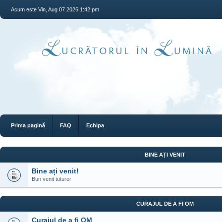
Acum este Vin, Aug 07 2026 1:42 pm
Prima pagină
FAQ
Echipa
BINE AȚI VENIT
Bine ați venit!
Bun venit tuturor
CURAJUL DE A FI OM
Curajul de a fi OM