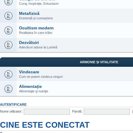
Curaj, Inspirație, Entuziasm
Metafizică
Existență și cunoaștere
Ocultism modern
Realitatea în care trăim
Dezvăluiri
Adevăruri aduse la Lumină
ARMONIE ȘI VITALITATE
Vindecare
Cum ne putem vindeca singuri
Alimentaţie
Alimentaţie şi nutriţie
AUTENTIFICARE
Nume utilizator:
Parolă:
CINE ESTE CONECTAT