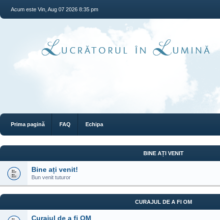
Acum este Vin, Aug 07 2026 8:35 pm
Prima pagină
FAQ
Echipa
BINE AȚI VENIT
Bine ați venit!
Bun venit tuturor
CURAJUL DE A FI OM
Curajul de a fi OM