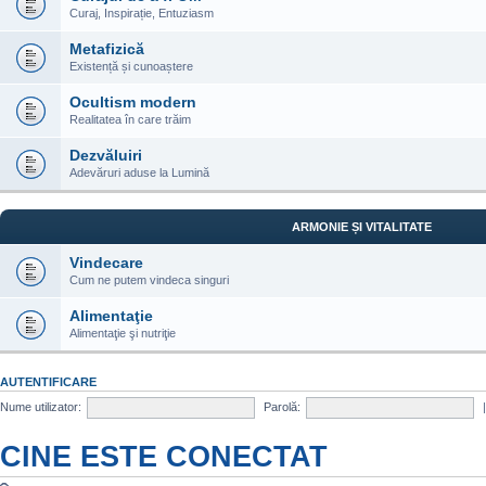
Curaj, Inspirație, Entuziasm
Metafizică
Existență și cunoaștere
Ocultism modern
Realitatea în care trăim
Dezvăluiri
Adevăruri aduse la Lumină
ARMONIE ȘI VITALITATE
Vindecare
Cum ne putem vindeca singuri
Alimentaţie
Alimentaţie şi nutriţie
AUTENTIFICARE
Nume utilizator:
Parolă:
CINE ESTE CONECTAT