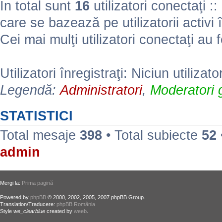
În total sunt
16
utilizatori conectaţi :: 
care se bazează pe utilizatorii activi 
Cei mai mulţi utilizatori conectaţi au 
Utilizatori înregistraţi: Niciun utilizato
Legendă:
Administratori
,
Moderatori g
STATISTICI
Total mesaje
398
• Total subiecte
52
admin
Mergi la:
Prima pagină
Powered by
phpBB
© 2000, 2002, 2005, 2007 phpBB Group.
Translation/Traducere:
phpBB România
Style
we_clearblue
created by
weeb
.