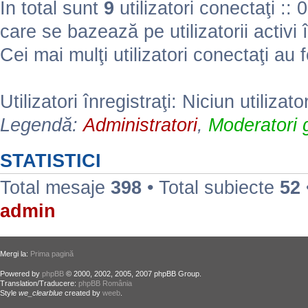
În total sunt
9
utilizatori conectaţi :: 0 
care se bazează pe utilizatorii activi 
Cei mai mulţi utilizatori conectaţi au 
Utilizatori înregistraţi: Niciun utilizato
Legendă:
Administratori
,
Moderatori g
STATISTICI
Total mesaje
398
• Total subiecte
52
admin
Mergi la:
Prima pagină
Powered by
phpBB
© 2000, 2002, 2005, 2007 phpBB Group.
Translation/Traducere:
phpBB România
Style
we_clearblue
created by
weeb
.