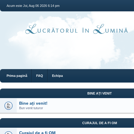
Acum este Joi, Aug 06 2026 6:14 pm
Prima pagină
FAQ
Echipa
BINE AȚI VENIT
Bine ați venit!
Bun venit tuturor
CURAJUL DE A FI OM
Curajul de a fi OM