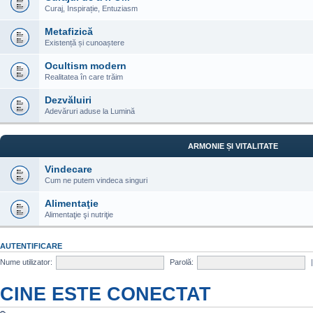
Curaj, Inspirație, Entuziasm
Metafizică
Existență și cunoaștere
Ocultism modern
Realitatea în care trăim
Dezvăluiri
Adevăruri aduse la Lumină
ARMONIE ȘI VITALITATE
Vindecare
Cum ne putem vindeca singuri
Alimentaţie
Alimentaţie şi nutriţie
AUTENTIFICARE
Nume utilizator:
Parolă:
CINE ESTE CONECTAT