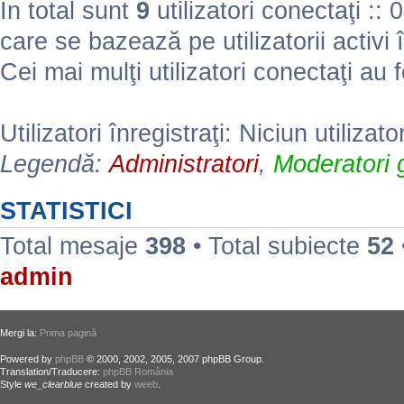
În total sunt
9
utilizatori conectaţi :: 0 
care se bazează pe utilizatorii activi 
Cei mai mulţi utilizatori conectaţi au 
Utilizatori înregistraţi: Niciun utilizato
Legendă:
Administratori
,
Moderatori g
STATISTICI
Total mesaje
398
• Total subiecte
52
admin
Mergi la:
Prima pagină
Powered by
phpBB
© 2000, 2002, 2005, 2007 phpBB Group.
Translation/Traducere:
phpBB România
Style
we_clearblue
created by
weeb
.