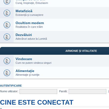
Curaj, Inspirație, Entuziasm
Metafizică
Existență și cunoaștere
Ocultism modern
Realitatea în care trăim
Dezvăluiri
Adevăruri aduse la Lumină
ARMONIE ȘI VITALITATE
Vindecare
Cum ne putem vindeca singuri
Alimentaţie
Alimentaţie şi nutriţie
AUTENTIFICARE
Nume utilizator:
Parolă:
CINE ESTE CONECTAT