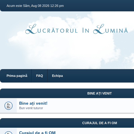
Acum este Sâm, Aug 08 2026 12:26 pm
Prima pagină
FAQ
Echipa
BINE AȚI VENIT
Bine ați venit!
Bun venit tuturor
CURAJUL DE A FI OM
Curajul de a fi OM