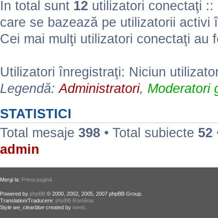
În total sunt
12
utilizatori conectaţi :: 
care se bazează pe utilizatorii activi 
Cei mai mulţi utilizatori conectaţi au 
Utilizatori înregistraţi: Niciun utilizato
Legendă:
Administratori
,
Moderatori g
STATISTICI
Total mesaje
398
• Total subiecte
52
admin
Mergi la:
Prima pagină
Powered by
phpBB
© 2000, 2002, 2005, 2007 phpBB Group.
Translation/Traducere:
phpBB România
Style
we_clearblue
created by
weeb
.