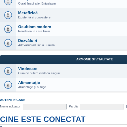
Curaj, Inspirație, Entuziasm
Metafizică
Existență și cunoaștere
Ocultism modern
Realitatea în care trăim
Dezvăluiri
Adevăruri aduse la Lumină
ARMONIE ȘI VITALITATE
Vindecare
Cum ne putem vindeca singuri
Alimentaţie
Alimentaţie şi nutriţie
AUTENTIFICARE
Nume utilizator:
Parolă:
CINE ESTE CONECTAT