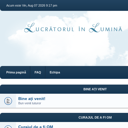
Acum este Vin, Aug 07 2026 9:17 pm
Prima pagină
FAQ
Echipa
BINE AȚI VENIT
Bine ați venit!
Bun venit tuturor
CURAJUL DE A FI OM
Curajul de a fi OM