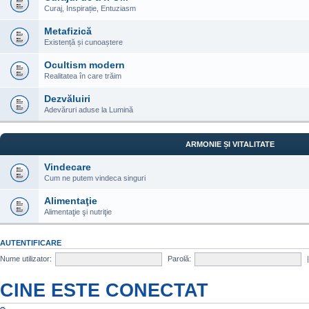
Curaj, Inspirație, Entuziasm
Metafizică
Existență și cunoaștere
Ocultism modern
Realitatea în care trăim
Dezvăluiri
Adevăruri aduse la Lumină
ARMONIE ȘI VITALITATE
Vindecare
Cum ne putem vindeca singuri
Alimentaţie
Alimentaţie şi nutriţie
AUTENTIFICARE
Nume utilizator:
Parolă:
CINE ESTE CONECTAT