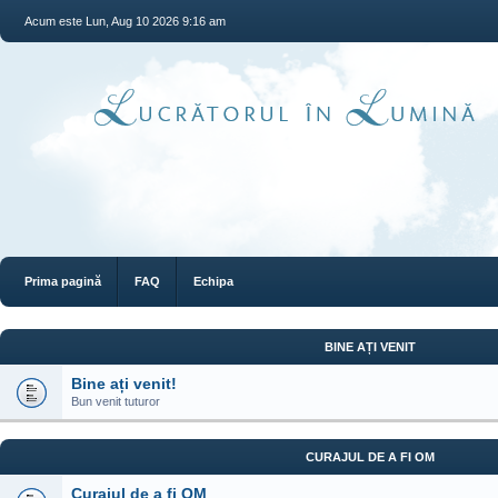
Acum este Lun, Aug 10 2026 9:16 am
Prima pagină
FAQ
Echipa
BINE AȚI VENIT
Bine ați venit!
Bun venit tuturor
CURAJUL DE A FI OM
Curajul de a fi OM