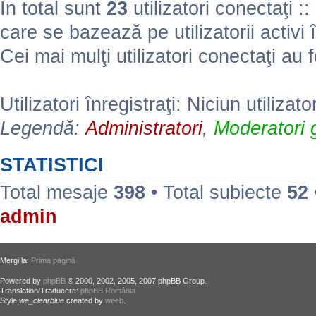
În total sunt
23
utilizatori conectaţi :: 
care se bazează pe utilizatorii activi 
Cei mai mulţi utilizatori conectaţi au 
Utilizatori înregistraţi: Niciun utilizato
Legendă:
Administratori
,
Moderatori g
STATISTICI
Total mesaje
398
• Total subiecte
52
admin
Mergi la:
Prima pagină
Powered by
phpBB
© 2000, 2002, 2005, 2007 phpBB Group.
Translation/Traducere:
phpBB România
Style
we_clearblue
created by
weeb
.