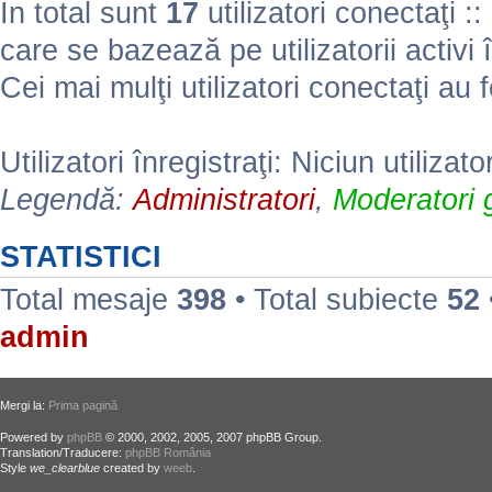
În total sunt
17
utilizatori conectaţi :: 
care se bazează pe utilizatorii activi 
Cei mai mulţi utilizatori conectaţi au 
Utilizatori înregistraţi: Niciun utilizato
Legendă:
Administratori
,
Moderatori g
STATISTICI
Total mesaje
398
• Total subiecte
52
admin
Mergi la:
Prima pagină
Powered by
phpBB
© 2000, 2002, 2005, 2007 phpBB Group.
Translation/Traducere:
phpBB România
Style
we_clearblue
created by
weeb
.