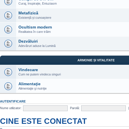
Curaj, Inspirație, Entuziasm
Metafizică
Existență și cunoaștere
Ocultism modern
Realitatea în care trăim
Dezvăluiri
Adevăruri aduse la Lumină
ARMONIE ȘI VITALITATE
Vindecare
Cum ne putem vindeca singuri
Alimentaţie
Alimentaţie şi nutriţie
AUTENTIFICARE
Nume utilizator:
Parolă:
CINE ESTE CONECTAT