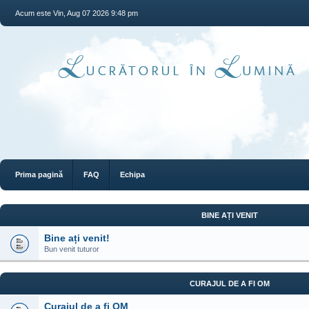
Acum este Vin, Aug 07 2026 9:48 pm
Prima pagină
FAQ
Echipa
BINE AȚI VENIT
Bine ați venit!
Bun venit tuturor
CURAJUL DE A FI OM
Curajul de a fi OM