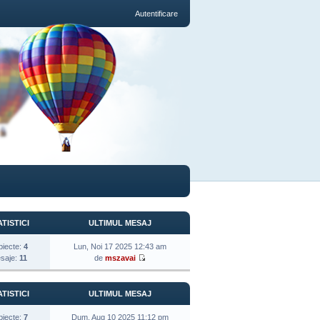
Autentificare
TISTICI
ULTIMUL MESAJ
biecte:
4
Lun, Noi 17 2025 12:43 am
saje:
11
de
mszavai
TISTICI
ULTIMUL MESAJ
biecte:
7
Dum, Aug 10 2025 11:12 pm