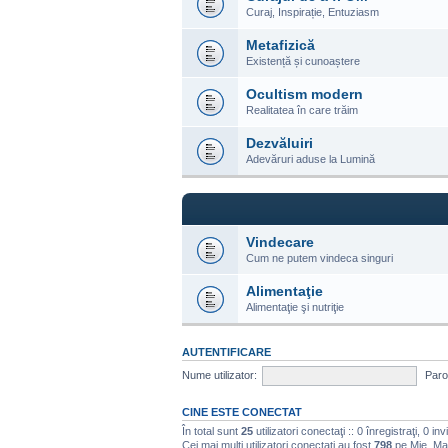
Curaj, Inspirație, Entuziasm
Metafizică
Existență și cunoaștere
Ocultism modern
Realitatea în care trăim
Dezvăluiri
Adevăruri aduse la Lumină
Vindecare
Cum ne putem vindeca singuri
Alimentaţie
Alimentaţie şi nutriţie
AUTENTIFICARE
Nume utilizator:
Paro
CINE ESTE CONECTAT
În total sunt
25
utilizatori conectaţi :: 0 înregistraţi, 0 in
Cei mai mulţi utilizatori conectaţi au fost
798
pe Mie, Ma