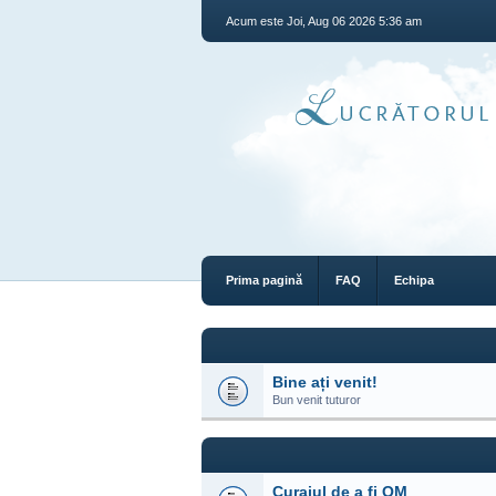
Acum este Joi, Aug 06 2026 5:36 am
Prima pagină
FAQ
Echipa
Bine ați venit!
Bun venit tuturor
Curajul de a fi OM