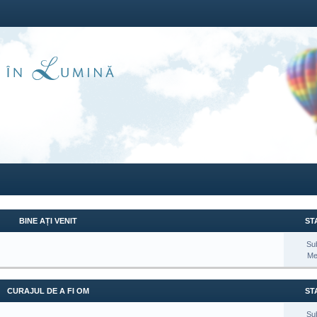
BINE AȚI VENIT
STA
Su
Me
CURAJUL DE A FI OM
STA
Su