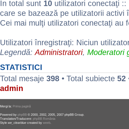
În total sunt
10
utilizatori conectaţi :: 
care se bazează pe utilizatorii activi 
Cei mai mulţi utilizatori conectaţi au 
Utilizatori înregistraţi: Niciun utilizato
Legendă:
Administratori
,
Moderatori g
STATISTICI
Total mesaje
398
• Total subiecte
52
admin
Mergi la:
Prima pagină
Powered by
phpBB
© 2000, 2002, 2005, 2007 phpBB Group.
Translation/Traducere:
phpBB România
Style
we_clearblue
created by
weeb
.