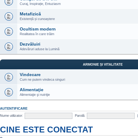
Curaj, Inspirație, Entuziasm
Metafizică
Existență și cunoaștere
Ocultism modern
Realitatea în care trăim
Dezvăluiri
Adevăruri aduse la Lumină
ARMONIE ȘI VITALITATE
Vindecare
Cum ne putem vindeca singuri
Alimentaţie
Alimentaţie şi nutriţie
AUTENTIFICARE
Nume utilizator:
Parolă:
CINE ESTE CONECTAT