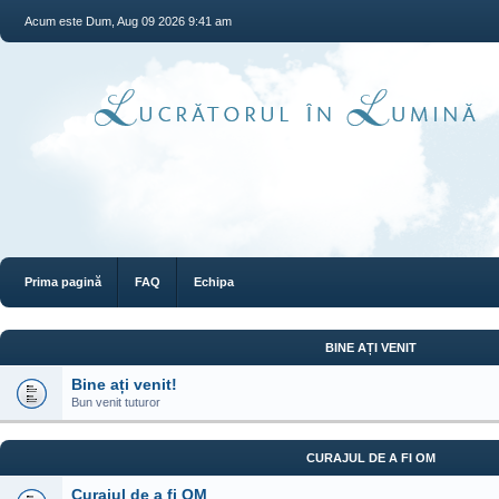
Acum este Dum, Aug 09 2026 9:41 am
Prima pagină
FAQ
Echipa
BINE AȚI VENIT
Bine ați venit!
Bun venit tuturor
CURAJUL DE A FI OM
Curajul de a fi OM