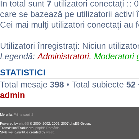
În total sunt
7
utilizatori conectaţi :: 0 
care se bazează pe utilizatorii activi 
Cei mai mulţi utilizatori conectaţi au 
Utilizatori înregistraţi: Niciun utilizato
Legendă:
Administratori
,
Moderatori g
STATISTICI
Total mesaje
398
• Total subiecte
52
admin
Mergi la:
Prima pagină
Powered by
phpBB
© 2000, 2002, 2005, 2007 phpBB Group.
Translation/Traducere:
phpBB România
Style
we_clearblue
created by
weeb
.