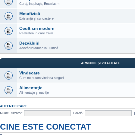
Curaj, Inspirație, Entuziasm
Metafizică
Existență și cunoaștere
Ocultism modern
Realitatea în care trăim
Dezvăluiri
Adevăruri aduse la Lumină
ARMONIE ȘI VITALITATE
Vindecare
Cum ne putem vindeca singuri
Alimentaţie
Alimentaţie şi nutriţie
AUTENTIFICARE
Nume utilizator:
Parolă:
CINE ESTE CONECTAT