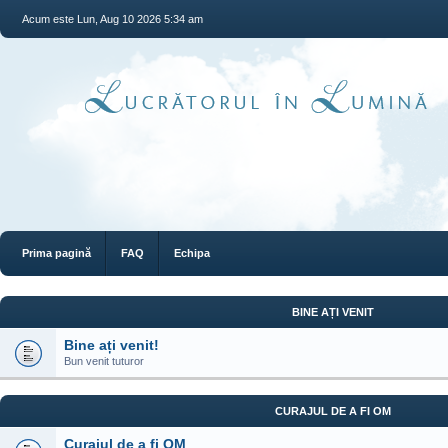
Acum este Lun, Aug 10 2026 5:34 am
Prima pagină
FAQ
Echipa
BINE AȚI VENIT
Bine ați venit!
Bun venit tuturor
CURAJUL DE A FI OM
Curajul de a fi OM