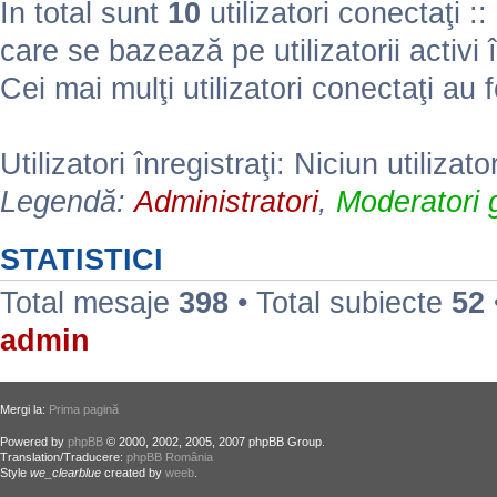
În total sunt
10
utilizatori conectaţi :: 
care se bazează pe utilizatorii activi 
Cei mai mulţi utilizatori conectaţi au 
Utilizatori înregistraţi: Niciun utilizato
Legendă:
Administratori
,
Moderatori g
STATISTICI
Total mesaje
398
• Total subiecte
52
admin
Mergi la:
Prima pagină
Powered by
phpBB
© 2000, 2002, 2005, 2007 phpBB Group.
Translation/Traducere:
phpBB România
Style
we_clearblue
created by
weeb
.