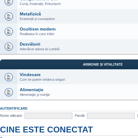
Curaj, Inspirație, Entuziasm
Metafizică
Existență și cunoaștere
Ocultism modern
Realitatea în care trăim
Dezvăluiri
Adevăruri aduse la Lumină
ARMONIE ȘI VITALITATE
Vindecare
Cum ne putem vindeca singuri
Alimentaţie
Alimentaţie şi nutriţie
AUTENTIFICARE
Nume utilizator:
Parolă:
CINE ESTE CONECTAT