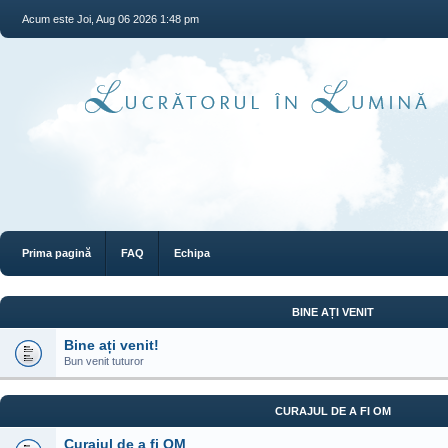
Acum este Joi, Aug 06 2026 1:48 pm
Prima pagină
FAQ
Echipa
BINE AȚI VENIT
Bine ați venit!
Bun venit tuturor
CURAJUL DE A FI OM
Curajul de a fi OM