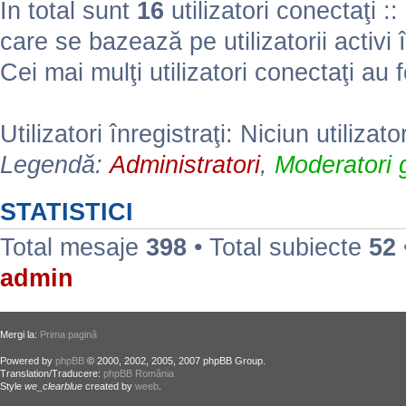
În total sunt
16
utilizatori conectaţi :: 
care se bazează pe utilizatorii activi 
Cei mai mulţi utilizatori conectaţi au 
Utilizatori înregistraţi: Niciun utilizato
Legendă:
Administratori
,
Moderatori g
STATISTICI
Total mesaje
398
• Total subiecte
52
admin
Mergi la:
Prima pagină
Powered by
phpBB
© 2000, 2002, 2005, 2007 phpBB Group.
Translation/Traducere:
phpBB România
Style
we_clearblue
created by
weeb
.