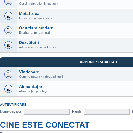
Curaj, Inspirație, Entuziasm
Metafizică
Existență și cunoaștere
Ocultism modern
Realitatea în care trăim
Dezvăluiri
Adevăruri aduse la Lumină
ARMONIE ȘI VITALITATE
Vindecare
Cum ne putem vindeca singuri
Alimentaţie
Alimentaţie şi nutriţie
AUTENTIFICARE
Nume utilizator:
Parolă:
CINE ESTE CONECTAT