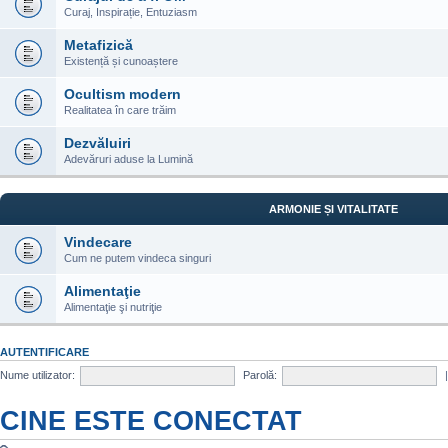
Curaj, Inspirație, Entuziasm
Metafizică
Existență și cunoaștere
Ocultism modern
Realitatea în care trăim
Dezvăluiri
Adevăruri aduse la Lumină
ARMONIE ȘI VITALITATE
Vindecare
Cum ne putem vindeca singuri
Alimentaţie
Alimentaţie şi nutriţie
AUTENTIFICARE
Nume utilizator:
Parolă:
CINE ESTE CONECTAT