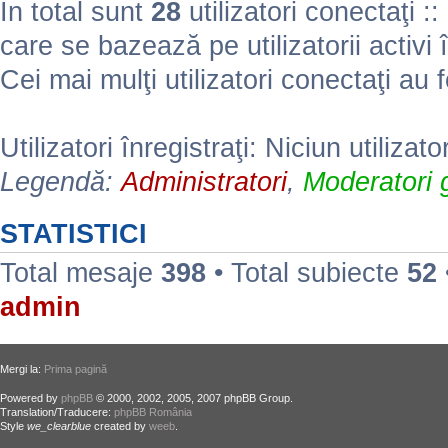
În total sunt
28
utilizatori conectaţi :: 
care se bazează pe utilizatorii activi 
Cei mai mulţi utilizatori conectaţi au 
Utilizatori înregistraţi: Niciun utilizato
Legendă:
Administratori
,
Moderatori g
STATISTICI
Total mesaje
398
• Total subiecte
52
admin
Mergi la:
Prima pagină
Powered by
phpBB
© 2000, 2002, 2005, 2007 phpBB Group.
Translation/Traducere:
phpBB România
Style
we_clearblue
created by
weeb
.