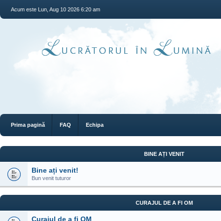
Acum este Lun, Aug 10 2026 6:20 am
Prima pagină
FAQ
Echipa
BINE AȚI VENIT
Bine ați venit!
Bun venit tuturor
CURAJUL DE A FI OM
Curajul de a fi OM