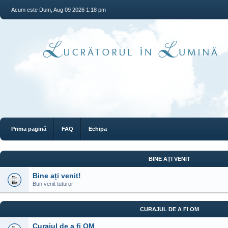
Acum este Dum, Aug 09 2026 1:18 pm
Prima pagină
FAQ
Echipa
BINE AȚI VENIT
Bine ați venit!
Bun venit tuturor
CURAJUL DE A FI OM
Curajul de a fi OM