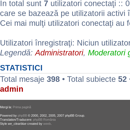
În total sunt
7
utilizatori conectaţi :: 0 
care se bazează pe utilizatorii activi 
Cei mai mulţi utilizatori conectaţi au 
Utilizatori înregistraţi: Niciun utilizato
Legendă:
Administratori
,
Moderatori g
STATISTICI
Total mesaje
398
• Total subiecte
52
admin
Mergi la:
Prima pagină
Powered by
phpBB
© 2000, 2002, 2005, 2007 phpBB Group.
Translation/Traducere:
phpBB România
Style
we_clearblue
created by
weeb
.