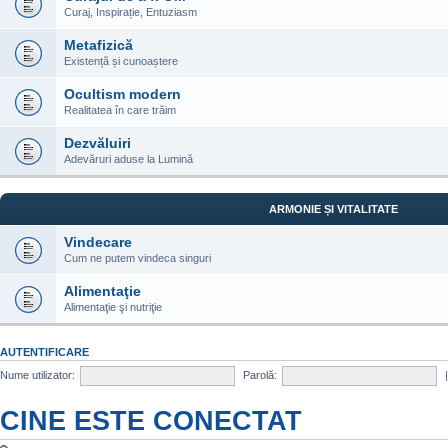
Curaj, Inspirație, Entuziasm
Metafizică
Existență și cunoaștere
Ocultism modern
Realitatea în care trăim
Dezvăluiri
Adevăruri aduse la Lumină
ARMONIE ȘI VITALITATE
Vindecare
Cum ne putem vindeca singuri
Alimentaţie
Alimentaţie şi nutriţie
AUTENTIFICARE
Nume utilizator:
Parolă:
CINE ESTE CONECTAT