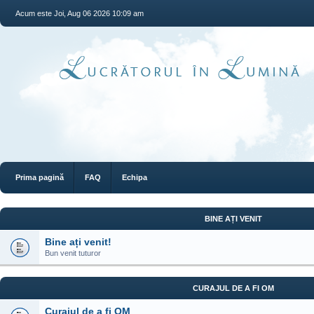
Acum este Joi, Aug 06 2026 10:09 am
Prima pagină
FAQ
Echipa
BINE AȚI VENIT
Bine ați venit!
Bun venit tuturor
CURAJUL DE A FI OM
Curajul de a fi OM