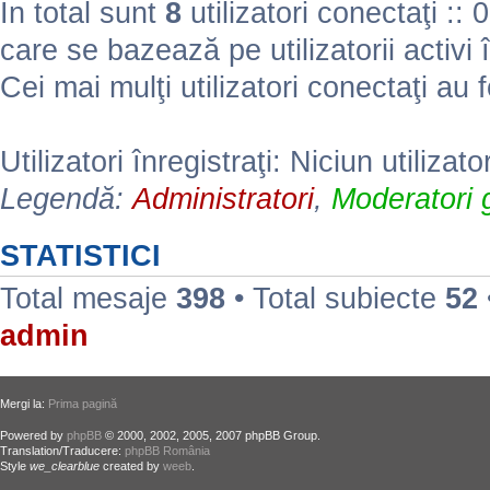
În total sunt
8
utilizatori conectaţi :: 0 
care se bazează pe utilizatorii activi 
Cei mai mulţi utilizatori conectaţi au 
Utilizatori înregistraţi: Niciun utilizato
Legendă:
Administratori
,
Moderatori g
STATISTICI
Total mesaje
398
• Total subiecte
52
admin
Mergi la:
Prima pagină
Powered by
phpBB
© 2000, 2002, 2005, 2007 phpBB Group.
Translation/Traducere:
phpBB România
Style
we_clearblue
created by
weeb
.