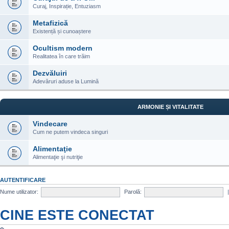
Curaj, Inspirație, Entuziasm
Metafizică
Existență și cunoaștere
Ocultism modern
Realitatea în care trăim
Dezvăluiri
Adevăruri aduse la Lumină
ARMONIE ȘI VITALITATE
Vindecare
Cum ne putem vindeca singuri
Alimentaţie
Alimentaţie şi nutriţie
AUTENTIFICARE
Nume utilizator:
Parolă:
CINE ESTE CONECTAT