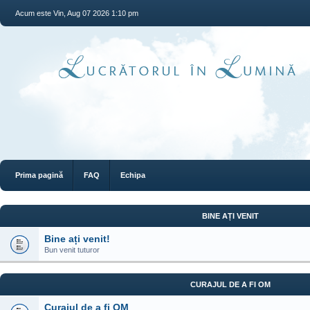
Acum este Vin, Aug 07 2026 1:10 pm
Prima pagină
FAQ
Echipa
BINE AȚI VENIT
Bine ați venit!
Bun venit tuturor
CURAJUL DE A FI OM
Curajul de a fi OM