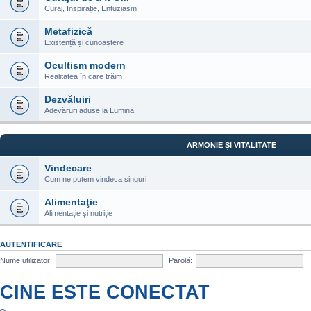
Curaj, Inspirație, Entuziasm
Metafizică
Existență și cunoaștere
Ocultism modern
Realitatea în care trăim
Dezvăluiri
Adevăruri aduse la Lumină
ARMONIE ȘI VITALITATE
Vindecare
Cum ne putem vindeca singuri
Alimentaţie
Alimentaţie şi nutriţie
AUTENTIFICARE
Nume utilizator:
Parolă:
CINE ESTE CONECTAT