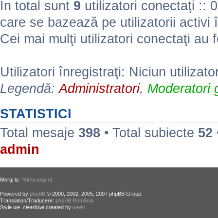
În total sunt
9
utilizatori conectaţi :: 0 
care se bazează pe utilizatorii activi 
Cei mai mulţi utilizatori conectaţi au 
Utilizatori înregistraţi: Niciun utilizato
Legendă:
Administratori
,
Moderatori g
STATISTICI
Total mesaje
398
• Total subiecte
52
admin
Mergi la:
Prima pagină
Powered by
phpBB
© 2000, 2002, 2005, 2007 phpBB Group.
Translation/Traducere:
phpBB România
Style
we_clearblue
created by
weeb
.