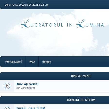
Acum este Joi, Aug 06 2026 3:16 pm
Prima pagină
FAQ
Echipa
BINE AȚI VENIT
Bine ați venit!
Bun venit tuturor
CURAJUL DE A FI OM
Curajul de a fi OM