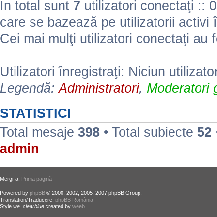
În total sunt
7
utilizatori conectaţi :: 0 
care se bazează pe utilizatorii activi 
Cei mai mulţi utilizatori conectaţi au 
Utilizatori înregistraţi: Niciun utilizato
Legendă:
Administratori
,
Moderatori g
STATISTICI
Total mesaje
398
• Total subiecte
52
admin
Mergi la:
Prima pagină
Powered by
phpBB
© 2000, 2002, 2005, 2007 phpBB Group.
Translation/Traducere:
phpBB România
Style
we_clearblue
created by
weeb
.