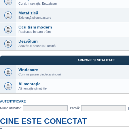
Curaj, Inspirație, Entuziasm
Metafizică
Existență și cunoaștere
Ocultism modern
Realitatea în care trăim
Dezvăluiri
Adevăruri aduse la Lumină
ARMONIE ȘI VITALITATE
Vindecare
Cum ne putem vindeca singuri
Alimentaţie
Alimentaţie şi nutriţie
AUTENTIFICARE
Nume utilizator:
Parolă:
CINE ESTE CONECTAT