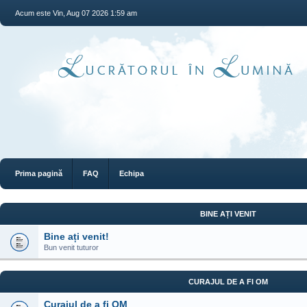
Acum este Vin, Aug 07 2026 1:59 am
Prima pagină
FAQ
Echipa
BINE AȚI VENIT
Bine ați venit!
Bun venit tuturor
CURAJUL DE A FI OM
Curajul de a fi OM