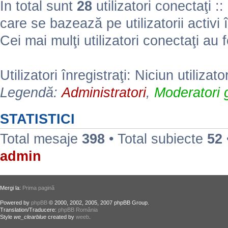
În total sunt
28
utilizatori conectaţi :: 
care se bazează pe utilizatorii activi 
Cei mai mulţi utilizatori conectaţi au 
Utilizatori înregistraţi: Niciun utilizato
Legendă:
Administratori
,
Moderatori g
STATISTICI
Total mesaje
398
• Total subiecte
52
admin
Mergi la:
Prima pagină
Powered by
phpBB
© 2000, 2002, 2005, 2007 phpBB Group.
Translation/Traducere:
phpBB România
Style
we_clearblue
created by
weeb
.