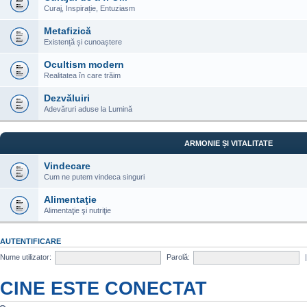
Curaj, Inspirație, Entuziasm
Metafizică
Existență și cunoaștere
Ocultism modern
Realitatea în care trăim
Dezvăluiri
Adevăruri aduse la Lumină
ARMONIE ȘI VITALITATE
Vindecare
Cum ne putem vindeca singuri
Alimentaţie
Alimentaţie şi nutriţie
AUTENTIFICARE
Nume utilizator:
Parolă:
CINE ESTE CONECTAT