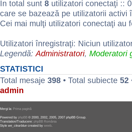
În total sunt
8
utilizatori conectaţi :: 0 
care se bazează pe utilizatorii activi 
Cei mai mulţi utilizatori conectaţi au 
Utilizatori înregistraţi: Niciun utilizato
Legendă:
Administratori
,
Moderatori g
STATISTICI
Total mesaje
398
• Total subiecte
52
admin
Mergi la:
Prima pagină
Powered by
phpBB
© 2000, 2002, 2005, 2007 phpBB Group.
Translation/Traducere:
phpBB România
Style
we_clearblue
created by
weeb
.