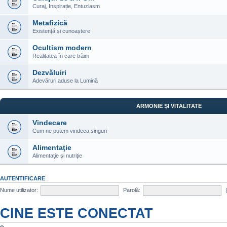
Curaj, Inspirație, Entuziasm
Metafizică
Existență și cunoaștere
Ocultism modern
Realitatea în care trăim
Dezvăluiri
Adevăruri aduse la Lumină
ARMONIE ȘI VITALITATE
Vindecare
Cum ne putem vindeca singuri
Alimentaţie
Alimentaţie şi nutriţie
AUTENTIFICARE
Nume utilizator:
Parolă:
CINE ESTE CONECTAT