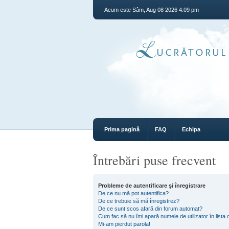
Acum este Sâm, Aug 08 2026 4:09 pm
Prima pagină
FAQ
Echipa
Întrebări puse frecvent
Probleme de autentificare şi înregistrare
De ce nu mă pot autentifica?
De ce trebuie să mă înregistrez?
De ce sunt scos afară din forum automat?
Cum fac să nu îmi apară numele de utilizator în lista d
Mi-am pierdut parola!