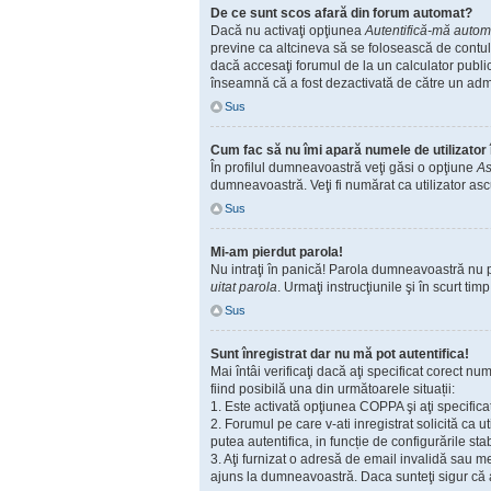
De ce sunt scos afară din forum automat?
Dacă nu activaţi opţiunea
Autentifică-mă automat
previne ca altcineva să se folosească de contul
dacă accesaţi forumul de la un calculator public,
înseamnă că a fost dezactivată de către un admi
Sus
Cum fac să nu îmi apară numele de utilizator în
În profilul dumneavoastră veţi găsi o opţiune
As
dumneavoastră. Veţi fi numărat ca utilizator as
Sus
Mi-am pierdut parola!
Nu intraţi în panică! Parola dumneavoastră nu poa
uitat parola
. Urmaţi instrucţiunile şi în scurt timp
Sus
Sunt înregistrat dar nu mă pot autentifica!
Mai întâi verificaţi dacă aţi specificat corect n
fiind posibilă una din următoarele situații:
1. Este activată opţiunea COPPA şi aţi specificat
2. Forumul pe care v-ati inregistrat solicită ca u
putea autentifica, in funcție de configurările sta
3. Aţi furnizat o adresă de email invalidă sau me
ajuns la dumneavoastră. Daca sunteţi sigur că ad