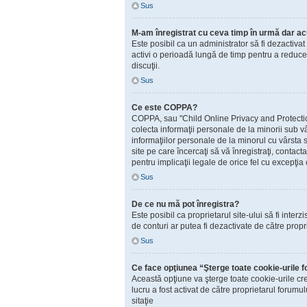
Sus
M-am înregistrat cu ceva timp în urmă dar ac
Este posibil ca un administrator să fi dezactiva
activi o perioadă lungă de timp pentru a reduce 
discuţii.
Sus
Ce este COPPA?
COPPA, sau "Child Online Privacy and Protection A
colecta informaţii personale de la minorii sub vâ
informaţiilor personale de la minorul cu vârsta 
site pe care încercaţi să vă înregistraţi, contac
pentru implicaţii legale de orice fel cu excepţia 
Sus
De ce nu mă pot înregistra?
Este posibil ca proprietarul site-ului să fi inter
de conturi ar putea fi dezactivate de către propr
Sus
Ce face opţiunea “Şterge toate cookie-urile 
Această opţiune va şterge toate cookie-urile cr
lucru a fost activat de către proprietarul forum
sitaţie