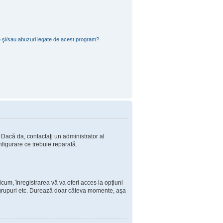
e şi/sau abuzuri legate de acest program?
. Dacă da, contactaţi un administrator al
nfigurare ce trebuie reparată.
cum, înregistrarea vă va oferi acces la opţiuni
 în grupuri etc. Durează doar câteva momente, aşa