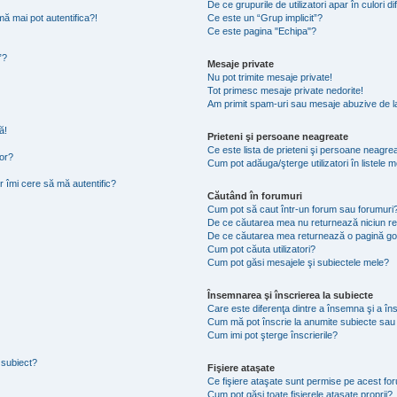
De ce grupurile de utilizatori apar în culori di
ă mai pot autentifica?!
Ce este un “Grup implicit”?
Ce este pagina "Echipa"?
”?
Mesaje private
Nu pot trimite mesaje private!
Tot primesc mesaje private nedorite!
Am primit spam-uri sau mesaje abuzive de la
ă!
Prieteni şi persoane neagreate
Ce este lista de prieteni şi persoane neagre
tor?
Cum pot adăuga/şterge utilizatori în listele
r îmi cere să mă autentific?
Căutând în forumuri
Cum pot să caut într-un forum sau forumuri
De ce căutarea mea nu returnează niciun re
De ce căutarea mea returnează o pagină go
Cum pot căuta utilizatori?
Cum pot găsi mesajele şi subiectele mele?
Însemnarea şi înscrierea la subiecte
Care este diferenţa dintre a însemna şi a în
Cum mă pot înscrie la anumite subiecte sau
Cum imi pot şterge înscrierile?
 subiect?
Fişiere ataşate
Ce fişiere ataşate sunt permise pe acest fo
Cum pot găsi toate fişierele ataşate proprii?