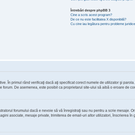
Întrebări despre phpBB 3
Cine a scris acest program?
De ce nu este facilitatea X disponibilă?
Cu cine iau legătura pentru probleme juridic
e. În primul rând verificaţi dacă aţi specificat corect numele de utilizator şi parola
e pe forum. De asemenea, este posibil ca proprietarul site-ului să aibă o eroare de co
ratorul forumului dacă e nevoie să vă înregistraţi sau nu pentru a scrie mesaje. Ori
imagini asociate, mesaje private, trimiterea de email-uri altor utilizatori, înscrierea