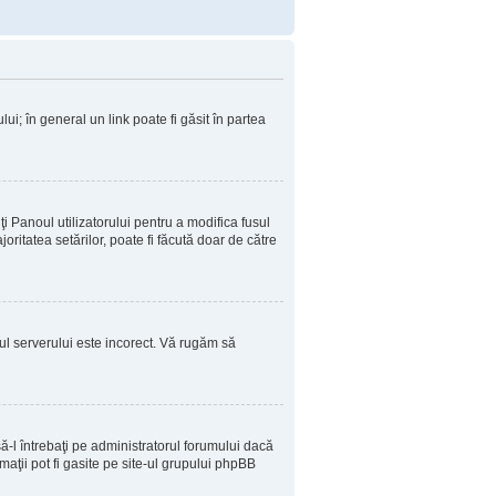
ui; în general un link poate fi găsit în partea
ţi Panoul utilizatorului pentru a modifica fusul
oritatea setărilor, poate fi făcută doar de către
sul serverului este incorect. Vă rugăm să
-l întrebaţi pe administratorul forumului dacă
aţii pot fi gasite pe site-ul grupului phpBB