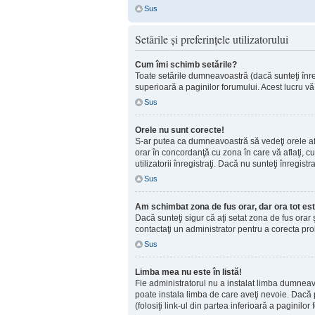
Sus
Setările şi preferinţele utilizatorului
Cum îmi schimb setările?
Toate setările dumneavoastră (dacă sunteţi înregi
superioară a paginilor forumului. Acest lucru vă 
Sus
Orele nu sunt corecte!
S-ar putea ca dumneavoastră să vedeţi orele afişa
orar în concordanţă cu zona în care vă aflaţi, cu
utilizatorii înregistraţi. Dacă nu sunteţi înregis
Sus
Am schimbat zona de fus orar, dar ora tot est
Dacă sunteţi sigur că aţi setat zona de fus orar
contactaţi un administrator pentru a corecta pr
Sus
Limba mea nu este în listă!
Fie administratorul nu a instalat limba dumneav
poate instala limba de care aveţi nevoie. Dacă p
(folosiţi link-ul din partea inferioară a paginilor