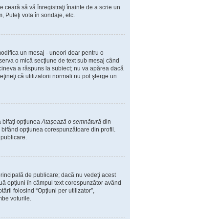
e ceară să vă înregistraţi înainte de a scrie un
, Puteţi vota în sondaje, etc.
 modifica un mesaj - uneori doar pentru o
bserva o mică secţiune de text sub mesaj când
ă cineva a răspuns la subiect; nu va apărea dacă
ineţi că utilizatorii normali nu pot şterge un
 bifaţi opţiunea
Ataşează o semnătură
din
bifând opţiunea corespunzătoare din profil.
 publicare.
incipală de publicare; dacă nu vedeţi acest
două opţiuni în câmpul text corespunzător având
ării folosind “Opţiuni per utilizator”,
mbe voturile.