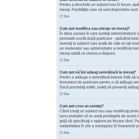
Pentru a deschide un subiect nou în forum, apăsaţ
mesaj. Facilităţile care vă sunt disponibile sunt
Sus
Cum pot modifica sau şterge un mesaj?
În afara cazului în care sunteţi administratorul
perioadă scurtă după publicare - apăsând but
reveniţi la subiect care arată de câte ori aţi 
un moderator sau administrator a modificat mesaj
mesaj odată ce cineva a răspuns.
Sus
Cum pot să îmi adaug semnătură la mesaj?
Pentru a adăuga o semnătură trebuie întâi să vă 
formularul de publicare pentru a vă adăuga sem
Dacă procedaţi astfel, puteţi să preveniţi adă
Sus
Cum pot crea un sondaj?
Când creaţi un subiect nou sau modificaţi primul
lucru probabil că nu aveţi privilegiile de acces
grijă să specificaţi o opţiune pe fiecare rând. Put
valabilitatea în zile a sondajului (0 înseamnă u
Sus