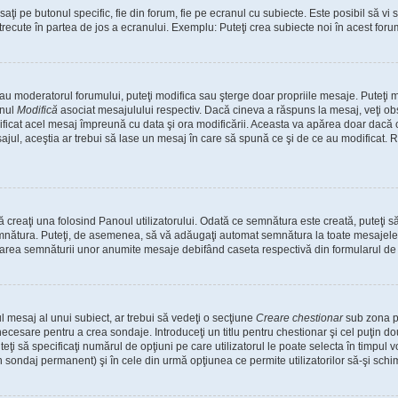
i pe butonul specific, fie din forum, fie pe ecranul cu subiecte. Este posibil să vi s
 trecute în partea de jos a ecranului. Exemplu: Puteţi crea subiecte noi în acest forum
 sau moderatorul forumului, puteţi modifica sau şterge doar propriile mesaje. Puteţi
onul
Modifică
asociat mesajulului respectiv. Dacă cineva a răspuns la mesaj, veţi o
modificat acel mesaj împreună cu data şi ora modificării. Aceasta va apărea doar dac
ul, aceştia ar trebui să lase un mesaj în care să spună ce şi de ce au modificat. Reţ
creaţi una folosind Panoul utilizatorului. Odată ce semnătura este creată, puteţi să
nătura. Puteţi, de asemenea, să vă adăugaţi automat semnătura la toate mesajele 
ugarea semnăturii unor anumite mesaje debifând caseta respectivă din formularul de
 mesaj al unui subiect, ar trebui să vedeţi o secţiune
Creare chestionar
sub zona pr
 necesare pentru a crea sondaje. Introduceţi un titlu pentru chestionar şi cel puţin 
eţi să specificaţi numărul de opţiuni pe care utilizatorul le poate selecta în timpul vot
n sondaj permanent) şi în cele din urmă opţiunea ce permite utilizatorilor să-şi schi