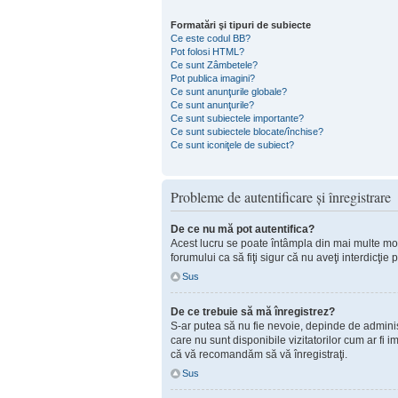
Formatări şi tipuri de subiecte
Ce este codul BB?
Pot folosi HTML?
Ce sunt Zâmbetele?
Pot publica imagini?
Ce sunt anunţurile globale?
Ce sunt anunţurile?
Ce sunt subiectele importante?
Ce sunt subiectele blocate/închise?
Ce sunt iconiţele de subiect?
Probleme de autentificare şi înregistrare
De ce nu mă pot autentifica?
Acest lucru se poate întâmpla din mai multe motiv
forumului ca să fiţi sigur că nu aveţi interdicţi
Sus
De ce trebuie să mă înregistrez?
S-ar putea să nu fie nevoie, depinde de administ
care nu sunt disponibile vizitatorilor cum ar fi 
că vă recomandăm să vă înregistraţi.
Sus