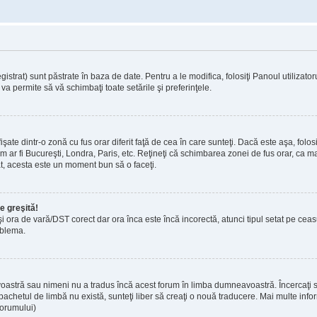
strat) sunt păstrate în baza de date. Pentru a le modifica, folosiţi Panoul utilizatorul
va permite să vă schimbaţi toate setările şi preferinţele.
te dintr-o zonă cu fus orar diferit faţă de cea în care sunteţi. Dacă este aşa, folosi
m ar fi Bucureşti, Londra, Paris, etc. Reţineţi că schimbarea zonei de fus orar, ca maj
trat, acesta este un moment bun să o faceţi.
e greşită!
 şi ora de vară/DST corect dar ora înca este încă incorectă, atunci tipul setat pe cea
oblema.
oastră sau nimeni nu a tradus încă acest forum în limba dumneavoastră. Încercaţi să
achetul de limbă nu există, sunteţi liber să creaţi o nouă traducere. Mai multe inform
 forumului)