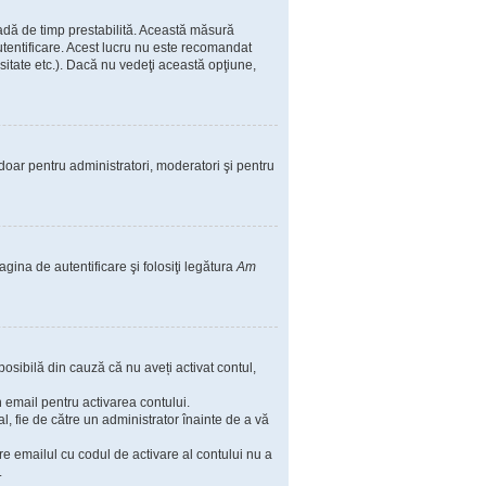
ioadă de timp prestabilită. Această măsură
utentificare. Acest lucru nu este recomandat
rsitate etc.). Dacă nu vedeţi această opţiune,
il doar pentru administratori, moderatori şi pentru
agina de autentificare şi folosiţi legătura
Am
posibilă din cauză că nu aveți activat contul,
in email pentru activarea contului.
nal, fie de către un administrator înainte de a vă
are emailul cu codul de activare al contului nu a
.