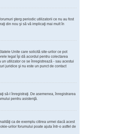
rumuri şterg periodic utilizatorii ce nu au fost
ţi din nou şi să vă implicaţi mai mult în
atele Unite care solicită site-urilor ce pot
orele legal îşi dă acordul pentru colectarea
un utilizator ce se înregistrează - sau acestui
turi juridice şi nu este un punct de contact
caţi să-l înregistraţi. De asemenea, înregistrarea
rumului pentru asistenţă.
nalităţi ca de exemplu citirea urmei dacă acest
ie-urilor forumului poate ajuta într-o astfel de