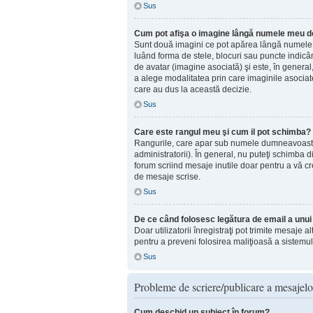
Sus
Cum pot afişa o imagine lângă numele meu de 
Sunt două imagini ce pot apărea lângă numele d
luând forma de stele, blocuri sau puncte indic
de avatar (imagine asociată) şi este, în general
a alege modalitatea prin care imaginile asociate 
care au dus la această decizie.
Sus
Care este rangul meu şi cum il pot schimba?
Rangurile, care apar sub numele dumneavoastră d
administratorii). În general, nu puteţi schimba 
forum scriind mesaje inutile doar pentru a vă cr
de mesaje scrise.
Sus
De ce când folosesc legătura de email a unui u
Doar utilizatorii înregistraţi pot trimite mesaje 
pentru a preveni folosirea maliţioasă a sistemul
Sus
Probleme de scriere/publicare a mesajelo
Cum deschid un subiect în forum?