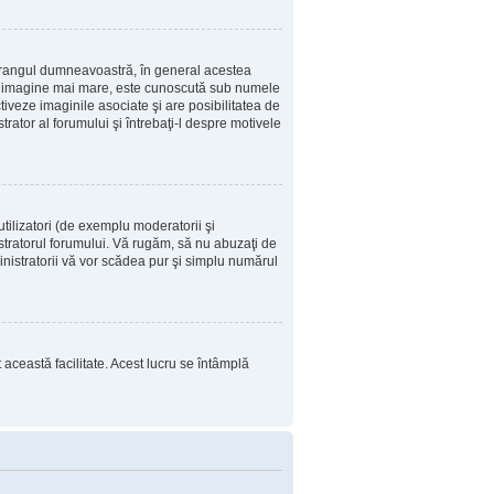
u rangul dumneavoastră, în general acestea
i o imagine mai mare, este cunoscută sub numele
tiveze imaginile asociate şi are posibilitatea de
trator al forumului şi întrebaţi-l despre motivele
tilizatori (de exemplu moderatorii şi
istratorul forumului. Vă rugăm, să nu abuzaţi de
inistratorii vă vor scădea pur şi simplu numărul
t această facilitate. Acest lucru se întâmplă