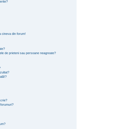
ferite?
 cineva din forum!
ate?
 mele de prieteni sau persoane neagreate?
?
zultat?
ală!?
scrie?
 forumuri?
rum?