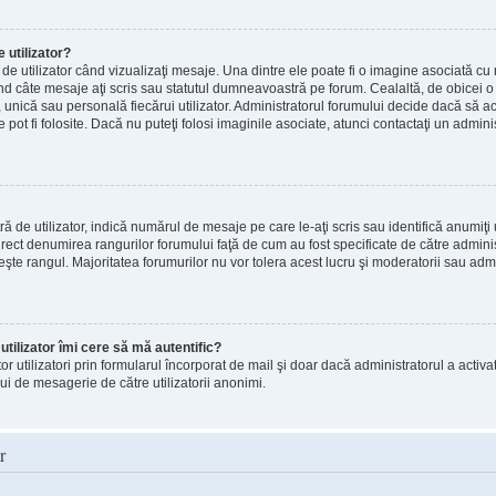
utilizator?
e utilizator când vizualizaţi mesaje. Una dintre ele poate fi o imagine asociată c
ând câte mesaje aţi scris sau statutul dumneavoastră pe forum. Cealaltă, de obice
, unică sau personală fiecărui utilizator. Administratorul forumului decide dacă să ac
pot fi folosite. Dacă nu puteţi folosi imaginile asociate, atunci contactaţi un adminis
e utilizator, indică numărul de mesaje pe care le-aţi scris sau identifică anumiţi u
direct denumirea rangurilor forumului faţă de cum au fost specificate de către admin
eşte rangul. Majoritatea forumurilor nu vor tolera acest lucru şi moderatorii sau adm
tilizator îmi cere să mă autentific?
altor utilizatori prin formularul încorporat de mail şi doar dacă administratorul a activa
ui de mesagerie de către utilizatorii anonimi.
r