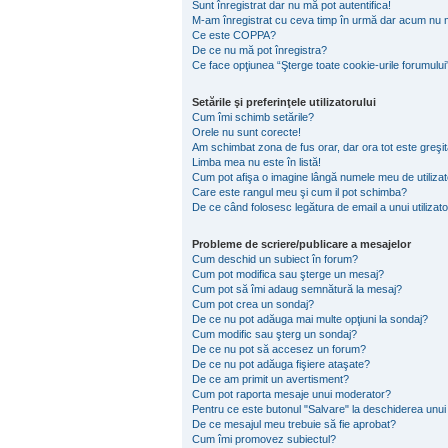
Sunt înregistrat dar nu mă pot autentifica!
M-am înregistrat cu ceva timp în urmă dar acum nu m
Ce este COPPA?
De ce nu mă pot înregistra?
Ce face opţiunea “Şterge toate cookie-urile forumului
Setările şi preferinţele utilizatorului
Cum îmi schimb setările?
Orele nu sunt corecte!
Am schimbat zona de fus orar, dar ora tot este greşit
Limba mea nu este în listă!
Cum pot afişa o imagine lângă numele meu de utiliza
Care este rangul meu şi cum il pot schimba?
De ce când folosesc legătura de email a unui utilizato
Probleme de scriere/publicare a mesajelor
Cum deschid un subiect în forum?
Cum pot modifica sau şterge un mesaj?
Cum pot să îmi adaug semnătură la mesaj?
Cum pot crea un sondaj?
De ce nu pot adăuga mai multe opţiuni la sondaj?
Cum modific sau şterg un sondaj?
De ce nu pot să accesez un forum?
De ce nu pot adăuga fişiere ataşate?
De ce am primit un avertisment?
Cum pot raporta mesaje unui moderator?
Pentru ce este butonul "Salvare" la deschiderea unui
De ce mesajul meu trebuie să fie aprobat?
Cum îmi promovez subiectul?