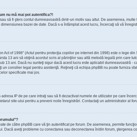
um nu mă mai pot autentifica?!
t sau să fi şters contul dumneavoastră dintr-un motiv sau altul. De asemenea, multe fo
dimensiunea bazei de date. Dacă s-a întâmplat acest lucru, încercaţi să vă înregistra
ct of 1998" (Actul pentru protecţia copiilor pe internet din 1998) este o lege din St
rsta 13 ani să obţină acordul scris al părinţilor sau altă metodă legală prin care tut
sub 13 ani. Dacă nu sunteţi sigur dacă acest lucru este aplicabil dumneavoastră - ca 
taţi un consilier legal pentru asistenţă. Reţineţi că echipa phpBB nu poate furniza sfa
celor specificate mai jos.
zis adresa IP de pe care intraţi sau să fi dezactivat numele de utilizator pe care încer
ietarul site-ului pentru a preveni noile înregistrări. Contactaţi un administrator al fo
forumului”?
eate de către phpBB care vă ţin autentificat pe forum. De asemenea, permite funcţio
ului. Dacă aveţi probleme cu conectarea sau deconectarea în/din forum, ştergerea cook