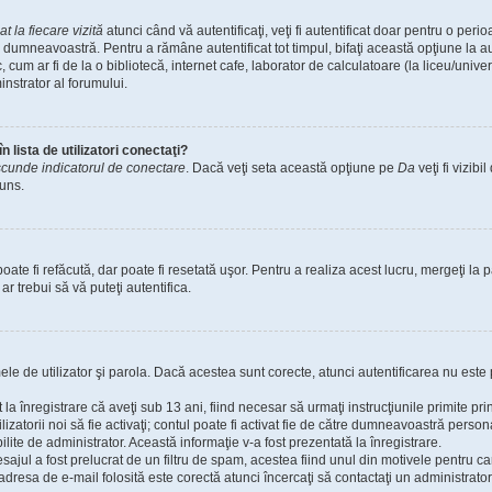
 la fiecare vizită
atunci când vă autentificaţi, veţi fi autentificat doar pentru o per
 dumneavoastră. Pentru a rămâne autentificat tot timpul, bifaţi această opţiune la a
 cum ar fi de la o bibliotecă, internet cafe, laborator de calculatoare (la liceu/unive
nstrator al forumului.
 lista de utilizatori conectaţi?
cunde indicatorul de conectare
. Dacă veţi seta această opţiune pe
Da
veţi fi vizib
cuns.
te fi refăcută, dar poate fi resetată uşor. Pentru a realiza acest lucru, mergeţi la p
 ar trebui să vă puteţi autentifica.
umele de utilizator şi parola. Dacă acestea sunt corecte, atunci autentificarea nu este 
 la înregistrare că aveţi sub 13 ani, fiind necesar să urmaţi instrucţiunile primite pr
tilizatorii noi să fie activaţi; contul poate fi activat fie de către dumneavoastră perso
bilite de administrator. Această informaţie v-a fost prezentată la înregistrare.
sajul a fost prelucrat de un filtru de spam, acestea fiind unul din motivele pentru c
resa de e-mail folosită este corectă atunci încercaţi să contactaţi un administrator