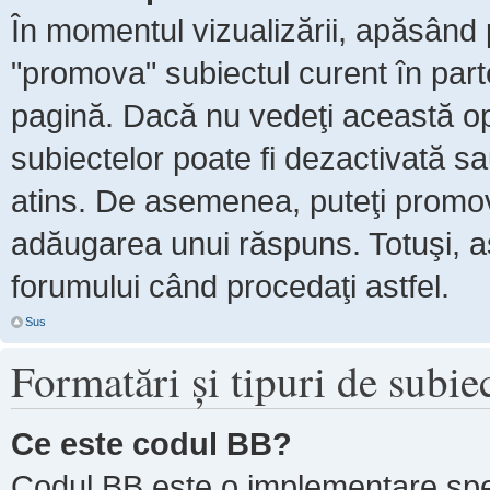
În momentul vizualizării, apăsând 
"promova" subiectul curent în par
pagină. Dacă nu vedeţi această 
subiectelor poate fi dezactivată s
atins. De asemenea, puteţi promova
adăugarea unui răspuns. Totuşi, as
forumului când procedaţi astfel.
Sus
Formatări şi tipuri de subie
Ce este codul BB?
Codul BB este o implementare spe