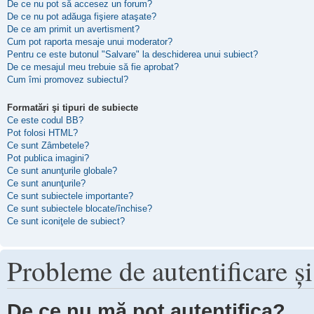
De ce nu pot să accesez un forum?
De ce nu pot adăuga fişiere ataşate?
De ce am primit un avertisment?
Cum pot raporta mesaje unui moderator?
Pentru ce este butonul "Salvare" la deschiderea unui subiect?
De ce mesajul meu trebuie să fie aprobat?
Cum îmi promovez subiectul?
Formatări şi tipuri de subiecte
Ce este codul BB?
Pot folosi HTML?
Ce sunt Zâmbetele?
Pot publica imagini?
Ce sunt anunţurile globale?
Ce sunt anunţurile?
Ce sunt subiectele importante?
Ce sunt subiectele blocate/închise?
Ce sunt iconiţele de subiect?
Probleme de autentificare şi
De ce nu mă pot autentifica?