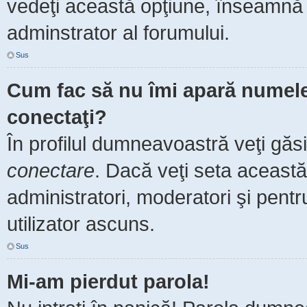
vedeţi această opţiune, înseamnă 
adminstrator al forumului.
Sus
Cum fac să nu îmi apară numele de
conectaţi?
În profilul dumneavoastră veţi găs
conectare
. Dacă veţi seta aceast
administratori, moderatori şi pent
utilizator ascuns.
Sus
Mi-am pierdut parola!