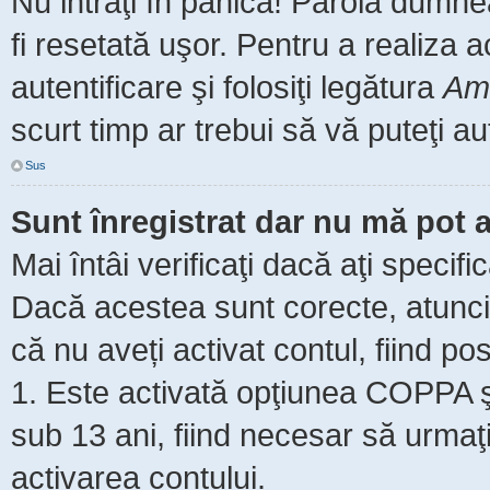
Nu intraţi în panică! Parola dumne
fi resetată uşor. Pentru a realiza 
autentificare şi folosiţi legătura
Am 
scurt timp ar trebui să vă puteţi aut
Sus
Sunt înregistrat dar nu mă pot a
Mai întâi verificaţi dacă aţi specifi
Dacă acestea sunt corecte, atunci 
că nu aveți activat contul, fiind pos
1. Este activată opţiunea COPPA şi 
sub 13 ani, fiind necesar să urmaţi 
activarea contului.