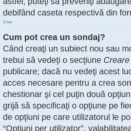
astfel, puteţi să preveniţi adăuga
debifând caseta respectivă din for
Sus
Cum pot crea un sondaj?
Când creaţi un subiect nou sau mod
trebui să vedeţi o secţiune
Creare
publicare; dacă nu vedeţi acest luc
acces necesare pentru a crea sonda
chestionar şi cel puţin două opţiu
grijă să specificaţi o opţiune pe fi
de opţiuni pe care utilizatorul le po
“Opţiuni per utilizator”, valabilita