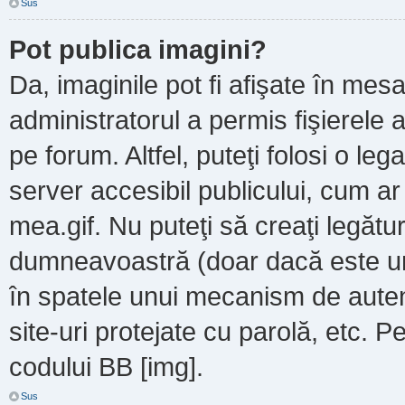
Sus
Pot publica imagini?
Da, imaginile pot fi afişate în m
administratorul a permis fişierele a
pe forum. Altfel, puteţi folosi o le
server accesibil publicului, cum a
mea.gif. Nu puteţi să creaţi legătur
dumneavoastră (doar dacă este un 
în spatele unui mecanism de autent
site-uri protejate cu parolă, etc. P
codului BB [img].
Sus