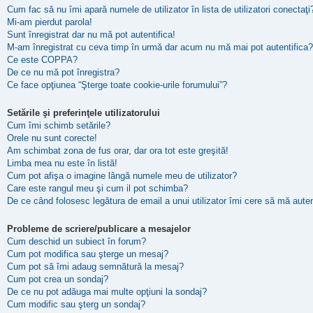
Cum fac să nu îmi apară numele de utilizator în lista de utilizatori conectaţi
Mi-am pierdut parola!
Sunt înregistrat dar nu mă pot autentifica!
M-am înregistrat cu ceva timp în urmă dar acum nu mă mai pot autentifica?
Ce este COPPA?
De ce nu mă pot înregistra?
Ce face opţiunea “Şterge toate cookie-urile forumului”?
Setările şi preferinţele utilizatorului
Cum îmi schimb setările?
Orele nu sunt corecte!
Am schimbat zona de fus orar, dar ora tot este greşită!
Limba mea nu este în listă!
Cum pot afişa o imagine lângă numele meu de utilizator?
Care este rangul meu şi cum il pot schimba?
De ce când folosesc legătura de email a unui utilizator îmi cere să mă auten
Probleme de scriere/publicare a mesajelor
Cum deschid un subiect în forum?
Cum pot modifica sau şterge un mesaj?
Cum pot să îmi adaug semnătură la mesaj?
Cum pot crea un sondaj?
De ce nu pot adăuga mai multe opţiuni la sondaj?
Cum modific sau şterg un sondaj?