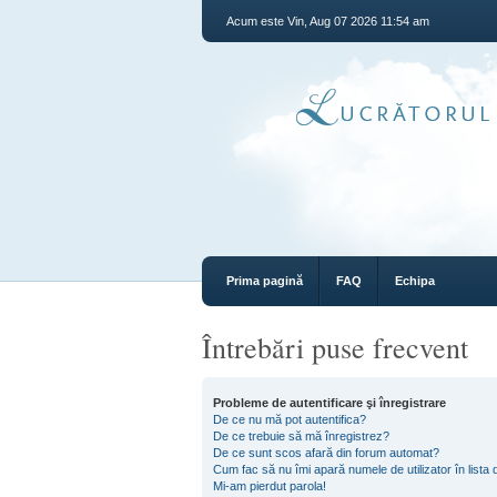
Acum este Vin, Aug 07 2026 11:54 am
Prima pagină
FAQ
Echipa
Întrebări puse frecvent
Probleme de autentificare şi înregistrare
De ce nu mă pot autentifica?
De ce trebuie să mă înregistrez?
De ce sunt scos afară din forum automat?
Cum fac să nu îmi apară numele de utilizator în lista d
Mi-am pierdut parola!