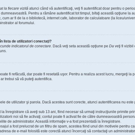
 la fiecare vizită
atunci când vă autentificaţi, veţi fi autentificat doar pentru o per
 dumneavoastră. Pentru a rămâne autentificat tot timpul, bifaţi această opţiune la a
 cum ar fi de la o bibliotecă, internet cafe, laborator de calculatoare (la liceu/unive
nstrator al forumului.
 lista de utilizatori conectaţi?
cunde indicatorul de conectare
. Dacă veţi seta această opţiune pe
Da
veţi fi vizib
cuns.
te fi refăcută, dar poate fi resetată uşor. Pentru a realiza acest lucru, mergeţi la p
 ar trebui să vă puteţi autentifica.
umele de utilizator şi parola. Dacă acestea sunt corecte, atunci autentificarea nu este 
 la înregistrare că aveţi sub 13 ani, fiind necesar să urmaţi instrucţiunile primite pr
tilizatorii noi să fie activaţi; contul poate fi activat fie de către dumneavoastră perso
bilite de administrator. Această informaţie v-a fost prezentată la înregistrare.
sajul a fost prelucrat de un filtru de spam, acestea fiind unul din motivele pentru c
resa de e-mail folosită este corectă atunci încercaţi să contactaţi un administrator