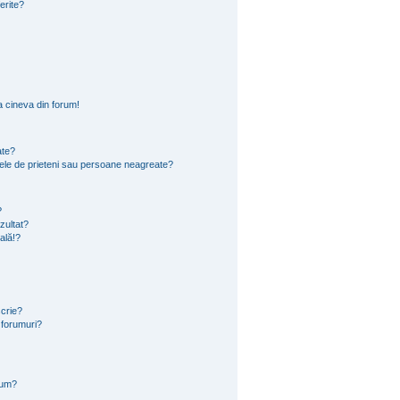
ferite?
 cineva din forum!
ate?
 mele de prieteni sau persoane neagreate?
?
zultat?
ală!?
scrie?
 forumuri?
rum?