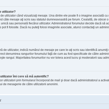
utilizator?
e utilizator când vizualizaţi mesaje. Una dintre ele poate fi o imagine asociată c
ând câte mesaje aţi scris sau statutul dumneavoastră pe forum. Cealaltă, de obice
, unică sau personală fiecărui utilizator. Administratorul forumului decide dacă să ac
pot fi folosite. Dacă nu puteţi folosi imaginile asociate, atunci contactaţi un adminis
e utilizator, indică numărul de mesaje pe care le-aţi scris sau identifică anumiţi u
direct denumirea rangurilor forumului faţă de cum au fost specificate de către admin
eşte rangul. Majoritatea forumurilor nu vor tolera acest lucru şi moderatorii sau adm
tilizator îmi cere să mă autentific?
altor utilizatori prin formularul încorporat de mail şi doar dacă administratorul a activa
ui de mesagerie de către utilizatorii anonimi.
r