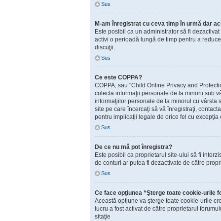
Sus
M-am înregistrat cu ceva timp în urmă dar ac
Este posibil ca un administrator să fi dezactiva
activi o perioadă lungă de timp pentru a reduce 
discuţii.
Sus
Ce este COPPA?
COPPA, sau "Child Online Privacy and Protection A
colecta informaţii personale de la minorii sub vâ
informaţiilor personale de la minorul cu vârsta 
site pe care încercaţi să vă înregistraţi, contac
pentru implicaţii legale de orice fel cu excepţia 
Sus
De ce nu mă pot înregistra?
Este posibil ca proprietarul site-ului să fi inter
de conturi ar putea fi dezactivate de către propr
Sus
Ce face opţiunea “Şterge toate cookie-urile 
Această opţiune va şterge toate cookie-urile cr
lucru a fost activat de către proprietarul forum
sitaţie