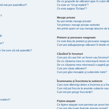
De ce grupurile de utilizatori apar în culori di
ă mai pot autentifica?!
Ce este un “Grup implicit”?
Ce este pagina "Echipa"?
”?
Mesaje private
Nu pot trimite mesaje private!
Tot primesc mesaje private nedorite!
Am primit spam-uri sau mesaje abuzive de la
ă!
Prieteni şi persoane neagreate
Ce este lista de prieteni şi persoane neagre
tor?
Cum pot adăuga/şterge utilizatori în listele
r îmi cere să mă autentific?
Căutând în forumuri
Cum pot să caut într-un forum sau forumuri
De ce căutarea mea nu returnează niciun re
De ce căutarea mea returnează o pagină go
Cum pot căuta utilizatori?
Cum pot găsi mesajele şi subiectele mele?
Însemnarea şi înscrierea la subiecte
Care este diferenţa dintre a însemna şi a în
Cum mă pot înscrie la anumite subiecte sau
Cum imi pot şterge înscrierile?
 subiect?
Fişiere ataşate
Ce fişiere ataşate sunt permise pe acest fo
Cum pot găsi toate fişierele ataşate proprii?