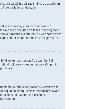
e ceară să vă înregistraţi înainte de a scrie un
, Puteţi vota în sondaje, etc.
 modifica un mesaj - uneori doar pentru o
bserva o mică secţiune de text sub mesaj când
ă cineva a răspuns la subiect; nu va apărea dacă
ineţi că utilizatorii normali nu pot şterge un
 bifaţi opţiunea
Ataşează o semnătură
din
bifând opţiunea corespunzătoare din profil.
 publicare.
incipală de publicare; dacă nu vedeţi acest
două opţiuni în câmpul text corespunzător având
ării folosind “Opţiuni per utilizator”,
mbe voturile.