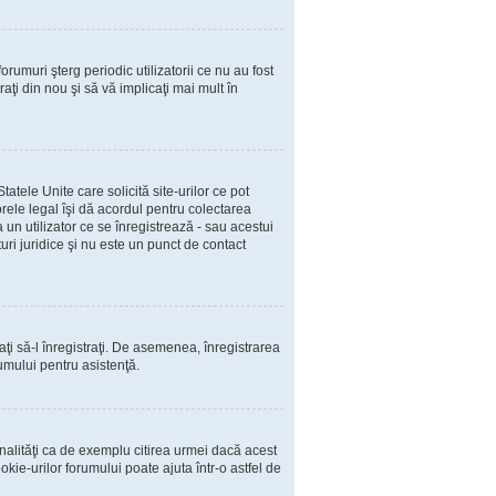
rumuri şterg periodic utilizatorii ce nu au fost
ţi din nou şi să vă implicaţi mai mult în
atele Unite care solicită site-urilor ce pot
orele legal îşi dă acordul pentru colectarea
un utilizator ce se înregistrează - sau acestui
turi juridice şi nu este un punct de contact
caţi să-l înregistraţi. De asemenea, înregistrarea
rumului pentru asistenţă.
nalităţi ca de exemplu citirea urmei dacă acest
ie-urilor forumului poate ajuta într-o astfel de