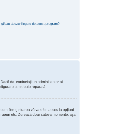
e şi/sau abuzuri legate de acest program?
. Dacă da, contactaţi un administrator al
nfigurare ce trebuie reparată.
cum, înregistrarea vă va oferi acces la opţiuni
 în grupuri etc. Durează doar câteva momente, aşa