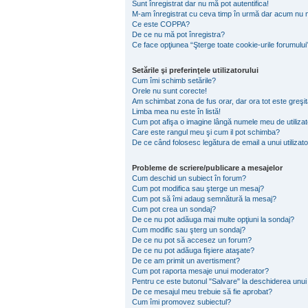
Sunt înregistrat dar nu mă pot autentifica!
M-am înregistrat cu ceva timp în urmă dar acum nu m
Ce este COPPA?
De ce nu mă pot înregistra?
Ce face opţiunea “Şterge toate cookie-urile forumului
Setările şi preferinţele utilizatorului
Cum îmi schimb setările?
Orele nu sunt corecte!
Am schimbat zona de fus orar, dar ora tot este greşit
Limba mea nu este în listă!
Cum pot afişa o imagine lângă numele meu de utiliza
Care este rangul meu şi cum il pot schimba?
De ce când folosesc legătura de email a unui utilizato
Probleme de scriere/publicare a mesajelor
Cum deschid un subiect în forum?
Cum pot modifica sau şterge un mesaj?
Cum pot să îmi adaug semnătură la mesaj?
Cum pot crea un sondaj?
De ce nu pot adăuga mai multe opţiuni la sondaj?
Cum modific sau şterg un sondaj?
De ce nu pot să accesez un forum?
De ce nu pot adăuga fişiere ataşate?
De ce am primit un avertisment?
Cum pot raporta mesaje unui moderator?
Pentru ce este butonul "Salvare" la deschiderea unui
De ce mesajul meu trebuie să fie aprobat?
Cum îmi promovez subiectul?