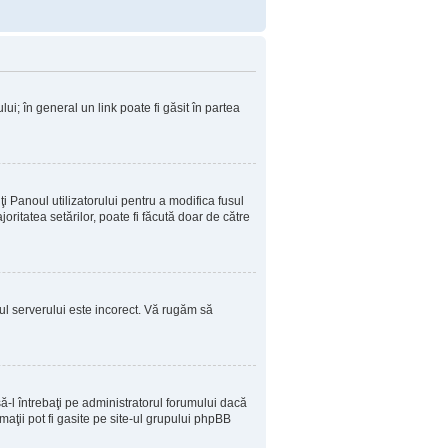
ui; în general un link poate fi găsit în partea
ţi Panoul utilizatorului pentru a modifica fusul
oritatea setărilor, poate fi făcută doar de către
sul serverului este incorect. Vă rugăm să
-l întrebaţi pe administratorul forumului dacă
aţii pot fi gasite pe site-ul grupului phpBB