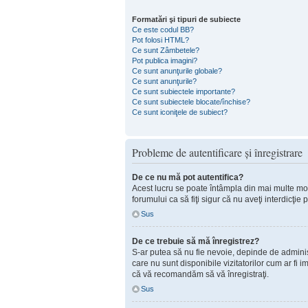
Formatări şi tipuri de subiecte
Ce este codul BB?
Pot folosi HTML?
Ce sunt Zâmbetele?
Pot publica imagini?
Ce sunt anunţurile globale?
Ce sunt anunţurile?
Ce sunt subiectele importante?
Ce sunt subiectele blocate/închise?
Ce sunt iconiţele de subiect?
Probleme de autentificare şi înregistrare
De ce nu mă pot autentifica?
Acest lucru se poate întâmpla din mai multe motiv
forumului ca să fiţi sigur că nu aveţi interdicţi
Sus
De ce trebuie să mă înregistrez?
S-ar putea să nu fie nevoie, depinde de administ
care nu sunt disponibile vizitatorilor cum ar fi 
că vă recomandăm să vă înregistraţi.
Sus