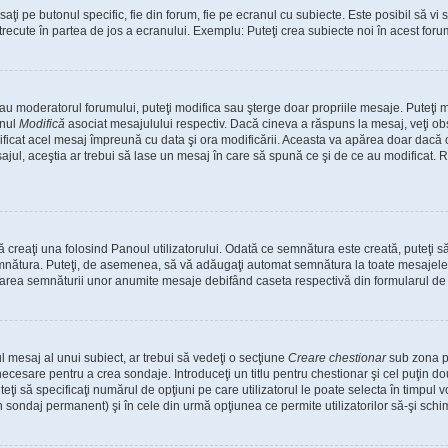
i pe butonul specific, fie din forum, fie pe ecranul cu subiecte. Este posibil să vi s
 trecute în partea de jos a ecranului. Exemplu: Puteţi crea subiecte noi în acest forum
 sau moderatorul forumului, puteţi modifica sau şterge doar propriile mesaje. Puteţi
onul
Modifică
asociat mesajulului respectiv. Dacă cineva a răspuns la mesaj, veţi o
modificat acel mesaj împreună cu data şi ora modificării. Aceasta va apărea doar dac
ul, aceştia ar trebui să lase un mesaj în care să spună ce şi de ce au modificat. Reţ
creaţi una folosind Panoul utilizatorului. Odată ce semnătura este creată, puteţi să
nătura. Puteţi, de asemenea, să vă adăugaţi automat semnătura la toate mesajele 
ugarea semnăturii unor anumite mesaje debifând caseta respectivă din formularul de
 mesaj al unui subiect, ar trebui să vedeţi o secţiune
Creare chestionar
sub zona pr
 necesare pentru a crea sondaje. Introduceţi un titlu pentru chestionar şi cel puţin 
eţi să specificaţi numărul de opţiuni pe care utilizatorul le poate selecta în timpul vot
n sondaj permanent) şi în cele din urmă opţiunea ce permite utilizatorilor să-şi schi