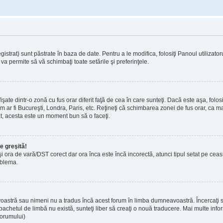
strat) sunt păstrate în baza de date. Pentru a le modifica, folosiţi Panoul utilizatorul
va permite să vă schimbaţi toate setările şi preferinţele.
te dintr-o zonă cu fus orar diferit faţă de cea în care sunteţi. Dacă este aşa, folosi
m ar fi Bucureşti, Londra, Paris, etc. Reţineţi că schimbarea zonei de fus orar, ca maj
trat, acesta este un moment bun să o faceţi.
e greşită!
 şi ora de vară/DST corect dar ora înca este încă incorectă, atunci tipul setat pe cea
oblema.
oastră sau nimeni nu a tradus încă acest forum în limba dumneavoastră. Încercaţi să
achetul de limbă nu există, sunteţi liber să creaţi o nouă traducere. Mai multe inform
 forumului)