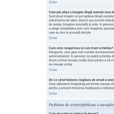
Sus
Cum pot afişa o imagine lângă numele meu de 
Sunt două imagini ce pot apărea lângă numele d
luând forma de stele, blocuri sau puncte indic
de avatar (imagine asociată) şi este, în general
a alege modalitatea prin care imaginile asociate 
care au dus la această decizie.
Sus
Care este rangul meu şi cum il pot schimba?
Rangurile, care apar sub numele dumneavoastră d
administratorii). În general, nu puteţi schimba 
forum scriind mesaje inutile doar pentru a vă cr
de mesaje scrise.
Sus
De ce când folosesc legătura de email a unui u
Doar utilizatorii înregistraţi pot trimite mesaje 
pentru a preveni folosirea maliţioasă a sistemul
Sus
Probleme de scriere/publicare a mesajelo
Cum deschid un subiect în forum?