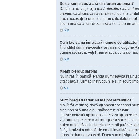
De ce sunt scos afară din forum automat?
Dacă nu activaţi opţiunea
Autentifică-mă automat
previne ca altcineva să se folosească de contul
dacă accesaţi forumul de la un calculator public,
înseamnă că a fost dezactivată de către un admi
Sus
Cum fac să nu îmi apară numele de utilizator în
În profilul dumneavoastră veţi găsi o opţiune
As
dumneavoastră. Veţi fi numărat ca utilizator as
Sus
Mi-am pierdut parola!
Nu intraţi în panică! Parola dumneavoastră nu poa
uitat parola
. Urmaţi instrucţiunile şi în scurt timp
Sus
Sunt înregistrat dar nu mă pot autentifica!
Mai întâi verificaţi dacă aţi specificat corect n
fiind posibilă una din următoarele situații:
1. Este activată opţiunea COPPA şi aţi specificat
2. Forumul pe care v-ati inregistrat solicită ca u
putea autentifica, in funcție de configurările sta
3. Aţi furnizat o adresă de email invalidă sau me
ajuns la dumneavoastră. Daca sunteţi sigur că ad