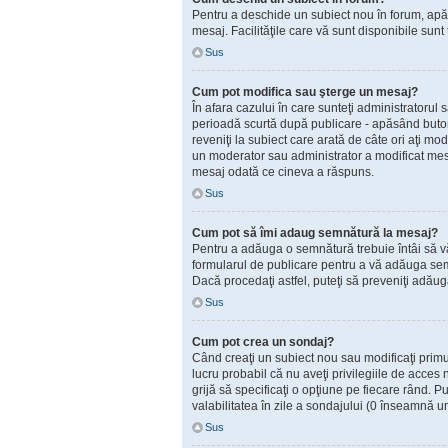
Pentru a deschide un subiect nou în forum, apăsaţ
mesaj. Facilităţile care vă sunt disponibile sunt
Sus
Cum pot modifica sau şterge un mesaj?
În afara cazului în care sunteţi administratorul
perioadă scurtă după publicare - apăsând but
reveniţi la subiect care arată de câte ori aţi 
un moderator sau administrator a modificat mesaj
mesaj odată ce cineva a răspuns.
Sus
Cum pot să îmi adaug semnătură la mesaj?
Pentru a adăuga o semnătură trebuie întâi să vă 
formularul de publicare pentru a vă adăuga sem
Dacă procedaţi astfel, puteţi să preveniţi adă
Sus
Cum pot crea un sondaj?
Când creaţi un subiect nou sau modificaţi primul
lucru probabil că nu aveţi privilegiile de acces
grijă să specificaţi o opţiune pe fiecare rând. Put
valabilitatea în zile a sondajului (0 înseamnă u
Sus