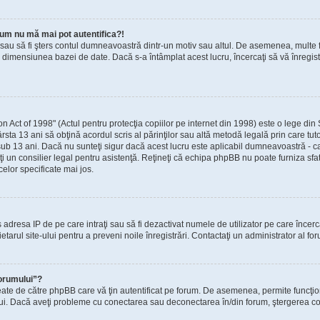
um nu mă mai pot autentifica?!
t sau să fi şters contul dumneavoastră dintr-un motiv sau altul. De asemenea, multe fo
dimensiunea bazei de date. Dacă s-a întâmplat acest lucru, încercaţi să vă înregistra
ct of 1998" (Actul pentru protecţia copiilor pe internet din 1998) este o lege din St
rsta 13 ani să obţină acordul scris al părinţilor sau altă metodă legală prin care tut
sub 13 ani. Dacă nu sunteţi sigur dacă acest lucru este aplicabil dumneavoastră - ca 
taţi un consilier legal pentru asistenţă. Reţineţi că echipa phpBB nu poate furniza sfa
celor specificate mai jos.
zis adresa IP de pe care intraţi sau să fi dezactivat numele de utilizator pe care încer
ietarul site-ului pentru a preveni noile înregistrări. Contactaţi un administrator al fo
forumului”?
eate de către phpBB care vă ţin autentificat pe forum. De asemenea, permite funcţio
ului. Dacă aveţi probleme cu conectarea sau deconectarea în/din forum, ştergerea cook