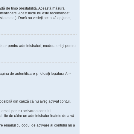
ioadă de timp prestabilită. Această măsură
utentificare. Acest lucru nu este recomandat
rsitate etc.). Dacă nu vedeţi această opţiune,
il doar pentru administratori, moderatori şi pentru
agina de autentificare şi folosiţi legătura
Am
posibilă din cauză că nu aveți activat contul,
in email pentru activarea contului.
nal, fie de către un administrator înainte de a vă
are emailul cu codul de activare al contului nu a
.