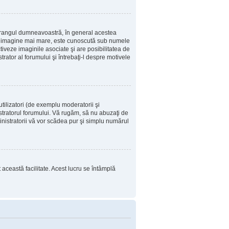
u rangul dumneavoastră, în general acestea
i o imagine mai mare, este cunoscută sub numele
tiveze imaginile asociate şi are posibilitatea de
trator al forumului şi întrebaţi-l despre motivele
tilizatori (de exemplu moderatorii şi
istratorul forumului. Vă rugăm, să nu abuzaţi de
inistratorii vă vor scădea pur şi simplu numărul
t această facilitate. Acest lucru se întâmplă