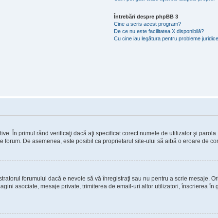
Întrebări despre phpBB 3
Cine a scris acest program?
De ce nu este facilitatea X disponibilă?
Cu cine iau legătura pentru probleme juridic
e. În primul rând verificaţi dacă aţi specificat corect numele de utilizator şi parola
e pe forum. De asemenea, este posibil ca proprietarul site-ului să aibă o eroare de co
ratorul forumului dacă e nevoie să vă înregistraţi sau nu pentru a scrie mesaje. Ori
imagini asociate, mesaje private, trimiterea de email-uri altor utilizatori, înscrierea