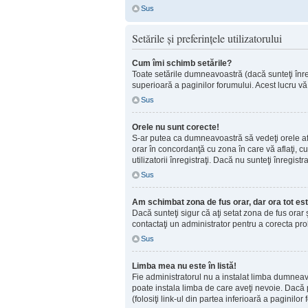
Sus
Setările şi preferinţele utilizatorului
Cum îmi schimb setările?
Toate setările dumneavoastră (dacă sunteţi înregi
superioară a paginilor forumului. Acest lucru vă 
Sus
Orele nu sunt corecte!
S-ar putea ca dumneavoastră să vedeţi orele afişa
orar în concordanţă cu zona în care vă aflaţi, cu
utilizatorii înregistraţi. Dacă nu sunteţi înregis
Sus
Am schimbat zona de fus orar, dar ora tot est
Dacă sunteţi sigur că aţi setat zona de fus orar
contactaţi un administrator pentru a corecta pr
Sus
Limba mea nu este în listă!
Fie administratorul nu a instalat limba dumneav
poate instala limba de care aveţi nevoie. Dacă p
(folosiţi link-ul din partea inferioară a paginilor