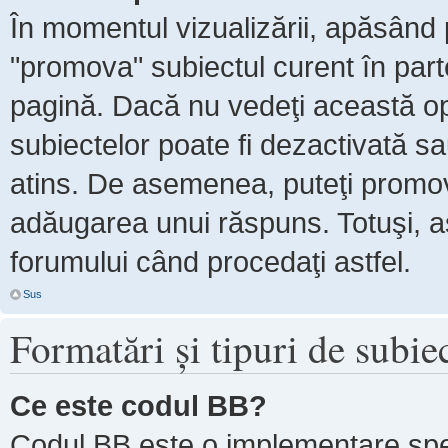
În momentul vizualizării, apăsând 
"promova" subiectul curent în par
pagină. Dacă nu vedeţi această 
subiectelor poate fi dezactivată s
atins. De asemenea, puteţi promova
adăugarea unui răspuns. Totuşi, as
forumului când procedaţi astfel.
Sus
Formatări şi tipuri de subie
Ce este codul BB?
Codul BB este o implementare spe