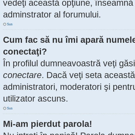
vedeţi această opţiune, înseamnă 
adminstrator al forumului.
Sus
Cum fac să nu îmi apară numele de
conectaţi?
În profilul dumneavoastră veţi găs
conectare
. Dacă veţi seta aceast
administratori, moderatori şi pent
utilizator ascuns.
Sus
Mi-am pierdut parola!