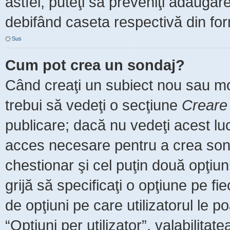
astfel, puteţi să preveniţi adăuga
debifând caseta respectivă din for
Sus
Cum pot crea un sondaj?
Când creaţi un subiect nou sau mod
trebui să vedeţi o secţiune
Creare
publicare; dacă nu vedeţi acest luc
acces necesare pentru a crea sonda
chestionar şi cel puţin două opţiu
grijă să specificaţi o opţiune pe fi
de opţiuni pe care utilizatorul le po
“Opţiuni per utilizator”, valabilita