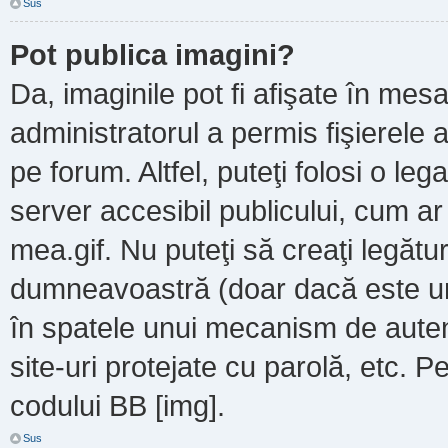
Sus
Pot publica imagini?
Da, imaginile pot fi afişate în m
administratorul a permis fişierele a
pe forum. Altfel, puteţi folosi o le
server accesibil publicului, cum a
mea.gif. Nu puteţi să creaţi legătur
dumneavoastră (doar dacă este un 
în spatele unui mecanism de autent
site-uri protejate cu parolă, etc. P
codului BB [img].
Sus