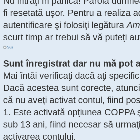
Nu intraţi în panică! Parola dumne
fi resetată uşor. Pentru a realiza 
autentificare şi folosiţi legătura
Am 
scurt timp ar trebui să vă puteţi aut
Sus
Sunt înregistrat dar nu mă pot a
Mai întâi verificaţi dacă aţi specifi
Dacă acestea sunt corecte, atunci 
că nu aveți activat contul, fiind pos
1. Este activată opţiunea COPPA şi 
sub 13 ani, fiind necesar să urmaţi 
activarea contului.