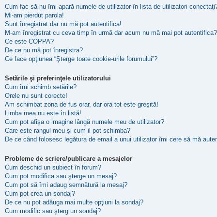
Cum fac să nu îmi apară numele de utilizator în lista de utilizatori conectaţi
Mi-am pierdut parola!
Sunt înregistrat dar nu mă pot autentifica!
M-am înregistrat cu ceva timp în urmă dar acum nu mă mai pot autentifica?
Ce este COPPA?
De ce nu mă pot înregistra?
Ce face opţiunea “Şterge toate cookie-urile forumului”?
Setările şi preferinţele utilizatorului
Cum îmi schimb setările?
Orele nu sunt corecte!
Am schimbat zona de fus orar, dar ora tot este greşită!
Limba mea nu este în listă!
Cum pot afişa o imagine lângă numele meu de utilizator?
Care este rangul meu şi cum il pot schimba?
De ce când folosesc legătura de email a unui utilizator îmi cere să mă auten
Probleme de scriere/publicare a mesajelor
Cum deschid un subiect în forum?
Cum pot modifica sau şterge un mesaj?
Cum pot să îmi adaug semnătură la mesaj?
Cum pot crea un sondaj?
De ce nu pot adăuga mai multe opţiuni la sondaj?
Cum modific sau şterg un sondaj?