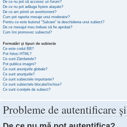
De ce nu pot să accesez un forum?
De ce nu pot adăuga fişiere ataşate?
De ce am primit un avertisment?
Cum pot raporta mesaje unui moderator?
Pentru ce este butonul "Salvare" la deschiderea unui subiect?
De ce mesajul meu trebuie să fie aprobat?
Cum îmi promovez subiectul?
Formatări şi tipuri de subiecte
Ce este codul BB?
Pot folosi HTML?
Ce sunt Zâmbetele?
Pot publica imagini?
Ce sunt anunţurile globale?
Ce sunt anunţurile?
Ce sunt subiectele importante?
Ce sunt subiectele blocate/închise?
Ce sunt iconiţele de subiect?
Probleme de autentificare şi
De ce nu mă pot autentifica?