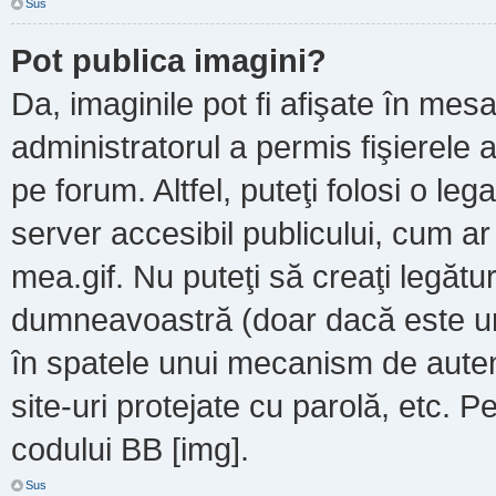
Sus
Pot publica imagini?
Da, imaginile pot fi afişate în m
administratorul a permis fişierele a
pe forum. Altfel, puteţi folosi o le
server accesibil publicului, cum a
mea.gif. Nu puteţi să creaţi legătur
dumneavoastră (doar dacă este un 
în spatele unui mecanism de autent
site-uri protejate cu parolă, etc. P
codului BB [img].
Sus