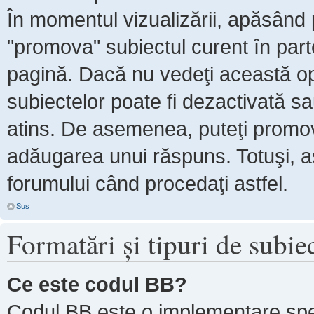
În momentul vizualizării, apăsând 
"promova" subiectul curent în par
pagină. Dacă nu vedeţi această 
subiectelor poate fi dezactivată s
atins. De asemenea, puteţi promova
adăugarea unui răspuns. Totuşi, as
forumului când procedaţi astfel.
Sus
Formatări şi tipuri de subie
Ce este codul BB?
Codul BB este o implementare spe