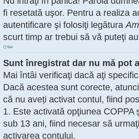
Nu intraţi în panică! Parola dumne
fi resetată uşor. Pentru a realiza 
autentificare şi folosiţi legătura
Am 
scurt timp ar trebui să vă puteţi aut
Sus
Sunt înregistrat dar nu mă pot a
Mai întâi verificaţi dacă aţi specifi
Dacă acestea sunt corecte, atunci 
că nu aveți activat contul, fiind pos
1. Este activată opţiunea COPPA şi 
sub 13 ani, fiind necesar să urmaţi 
activarea contului.