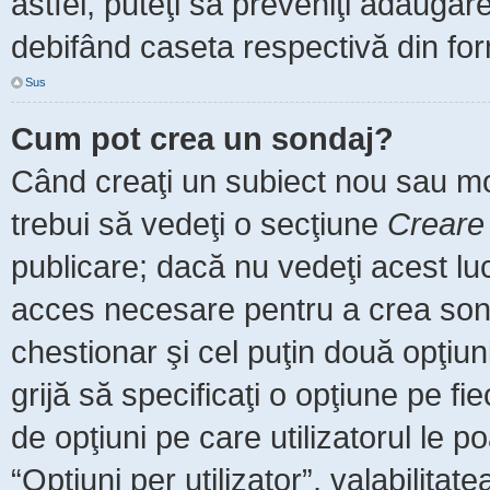
astfel, puteţi să preveniţi adăuga
debifând caseta respectivă din for
Sus
Cum pot crea un sondaj?
Când creaţi un subiect nou sau mod
trebui să vedeţi o secţiune
Creare
publicare; dacă nu vedeţi acest luc
acces necesare pentru a crea sonda
chestionar şi cel puţin două opţiu
grijă să specificaţi o opţiune pe fi
de opţiuni pe care utilizatorul le po
“Opţiuni per utilizator”, valabilita