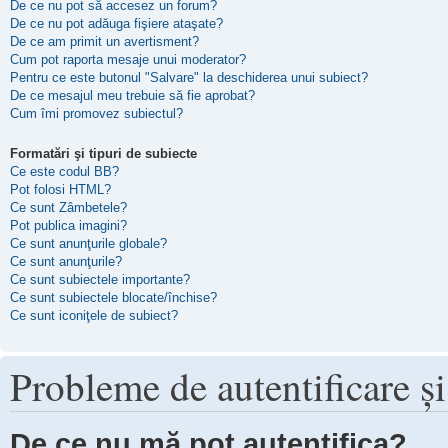
De ce nu pot să accesez un forum?
De ce nu pot adăuga fişiere ataşate?
De ce am primit un avertisment?
Cum pot raporta mesaje unui moderator?
Pentru ce este butonul "Salvare" la deschiderea unui subiect?
De ce mesajul meu trebuie să fie aprobat?
Cum îmi promovez subiectul?
Formatări şi tipuri de subiecte
Ce este codul BB?
Pot folosi HTML?
Ce sunt Zâmbetele?
Pot publica imagini?
Ce sunt anunţurile globale?
Ce sunt anunţurile?
Ce sunt subiectele importante?
Ce sunt subiectele blocate/închise?
Ce sunt iconiţele de subiect?
Probleme de autentificare şi
De ce nu mă pot autentifica?