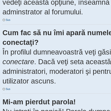
vedeţi această opţiune, înseamnă 
adminstrator al forumului.
Sus
Cum fac să nu îmi apară numele de
conectaţi?
În profilul dumneavoastră veţi găs
conectare
. Dacă veţi seta aceast
administratori, moderatori şi pent
utilizator ascuns.
Sus
Mi-am pierdut parola!