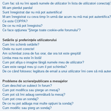
Cum fac să nu îmi apară numele de utilizator în lista de utilizatori conectaţi
Mi-am pierdut parola!
Sunt înregistrat dar nu mă pot autentifica!
M-am înregistrat cu ceva timp în urmă dar acum nu mă mai pot autentifica?
Ce este COPPA?
De ce nu mă pot înregistra?
Ce face opţiunea “Şterge toate cookie-urile forumului”?
Setările şi preferinţele utilizatorului
Cum îmi schimb setările?
Orele nu sunt corecte!
Am schimbat zona de fus orar, dar ora tot este greşită!
Limba mea nu este în listă!
Cum pot afişa o imagine lângă numele meu de utilizator?
Care este rangul meu şi cum il pot schimba?
De ce când folosesc legătura de email a unui utilizator îmi cere să mă auten
Probleme de scriere/publicare a mesajelor
Cum deschid un subiect în forum?
Cum pot modifica sau şterge un mesaj?
Cum pot să îmi adaug semnătură la mesaj?
Cum pot crea un sondaj?
De ce nu pot adăuga mai multe opţiuni la sondaj?
Cum modific sau şterg un sondaj?